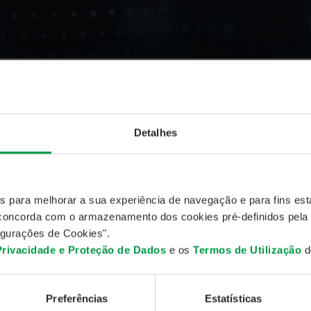
Detalhes
ndicadores e Estatísticas
20, 2026
es para melhorar a sua experiência de navegação e para fins esta
, concorda com o armazenamento dos cookies pré-definidos pela
ica Monetária
gurações de Cookies".
 Privacidade e Proteção de Dados
e os
Termos de Utilização
do
Banco Central
Nível Atual
Última Alt
BCE
2,40%
11 jun 2
Preferências
Estatísticas