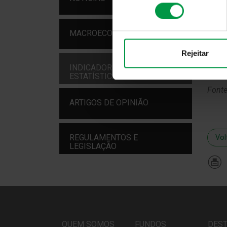
consentimento
MACROECONOMIA
Rejeitar
INDICADORES E
ESTATÍSTICAS
Font
ARTIGOS DE OPINIÃO
REGULAMENTOS E
Vol
LEGISLAÇÃO
QUEM SOMOS
FUNDOS
DES