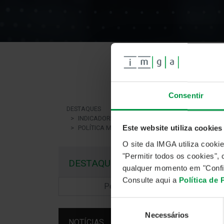
Consentir
I
DESTAQUES
INDICADORES E ESTATÍSTICAS
Este website utiliza cookies
POLÍTICA MONETÁRIA
julho 
O site da IMGA utiliza cooki
"Permitir todos os cookies"
DESTAQUES
Polít
qualquer momento em "Confi
Consulte aqui a
Política de
Seleção
Necessários
de
NOTÍCIAS