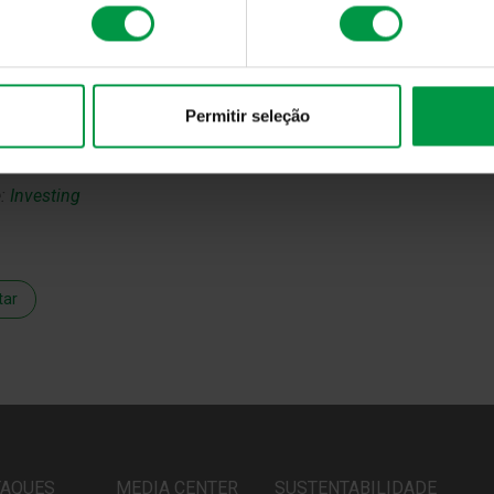
FED
3,75%
10 dec 
BoE
3,75%
18 dez 
Permitir seleção
BoJ
1,00%
16 jun 2
e:
Investing
tar
TAQUES
MEDIA CENTER
SUSTENTABILIDADE