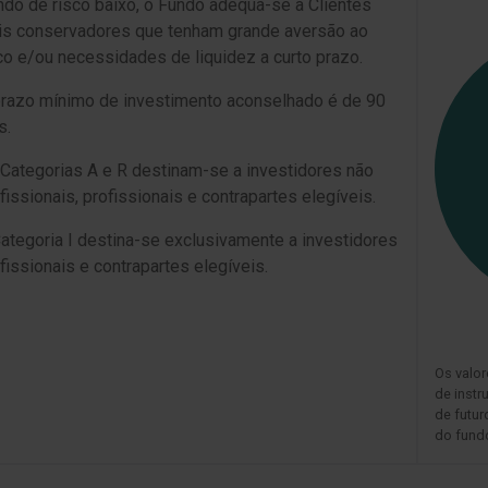
do de risco baixo, o Fundo adequa-se a Clientes
s conservadores que tenham grande aversão ao
co e/ou necessidades de liquidez a curto prazo.
razo mínimo de investimento aconselhado é de 90
s.
Categorias A e R destinam-se a investidores não
fissionais, profissionais e contrapartes elegíveis.
ategoria I destina-se exclusivamente a investidores
fissionais e contrapartes elegíveis.
Os valor
de inst
de futur
do fundo