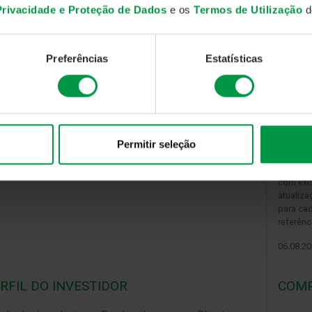
 Privacidade e Proteção de Dados
e os
Termos de Utilização
do
to prazo, designadamente depósitos e instrumentos
mercado monetário, tais como bilhetes do tesouro,
el comercial, obrigações de taxa fixa com
Preferências
Estatísticas
uridade residual inferior a 397 dias e outros
trumentos de dívida de natureza equivalente.
Permitir seleção
O valor 
com exc
atualiza
para ca
referênc
06.08.2
RFIL DO INVESTIDOR
COMP