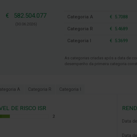
€ 582.504.077
Categoria A
€
5.7088
(30.06.2026)
Categoria R
€
5.4689
Categoria I
€
5.3699
As categorias criadas após a data de co
desempenho da primeira categoria const
ategoria A
Categoria R
Categoria I
VEL DE RISCO ISR
REND
Data de 
Data d