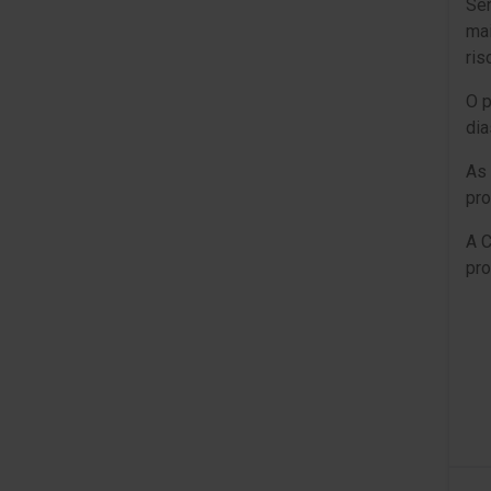
Sen
mai
ris
O p
dia
As 
pro
A C
pro