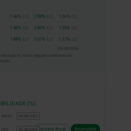
1.46%
2.88%
1.26%
[
2
]
[
2
]
[
2
]
1.46%
2.89%
1.26%
[
2
]
[
2
]
[
2
]
1.88%
3.31%
1.57%
[
2
]
[
2
]
[
2
]
(
06.08.2026
)
nstituição do fundo seguem o histórico de
ituída.
IBILIDADE (%)
Início
Discreta Anual
Acumulada
e Fim