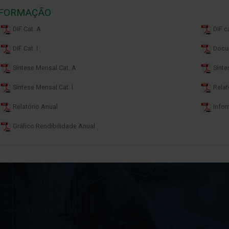
NFORMAÇÃO
DIF Cat. A
DIF ca
DIF Cat. I
Docu
Síntese Mensal Cat. A
Sínte
Síntese Mensal Cat. I
Relat
Relatório Anual
Infor
Gráfico Rendibilidade Anual