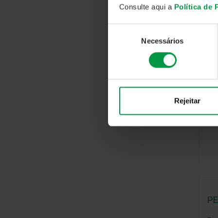
Consulte aqui a
Política de
cur
do 
Seleção
pap
Necessários
de
mat
consentimento
ins
Rejeitar
PE