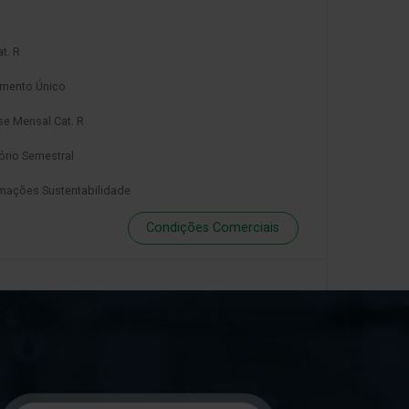
t. R
mento Único
se Mensal Cat. R
ório Semestral
mações Sustentabilidade
Condições Comerciais