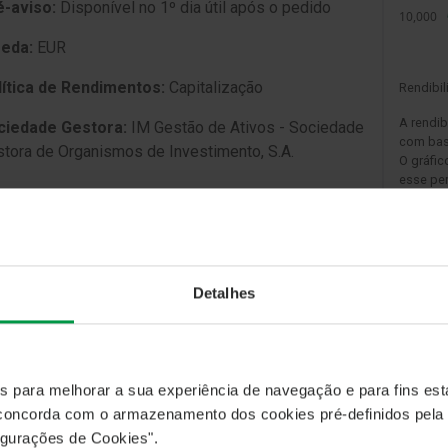
́-aviso:
Disponí­vel no 1º dia útil após o pedido
eda:
EUR
lítica de Rendimentos:
Capitalização
Rendibi
A rendib
ciedade Gestora:
IM Gestão de Ativos - Sociedade
com base
tora de Organismos de Investimento, S.A.
O gráfic
esse pe
As categ
seguem 
constitu
Detalhes
JETIVOS DE INVESTIMENTO
MEDI
undo tem como objetivo proporcionar aos
ticipantes uma valorização do capital investido
es para melhorar a sua experiência de navegação e para fins esta
xima das taxas de juro de mercado, através do
, concorda com o armazenamento dos cookies pré-definidos pela
estimento efetuado preferencialmente em
gurações de Cookies".
trumentos financeiros de baixa volatilidade e de