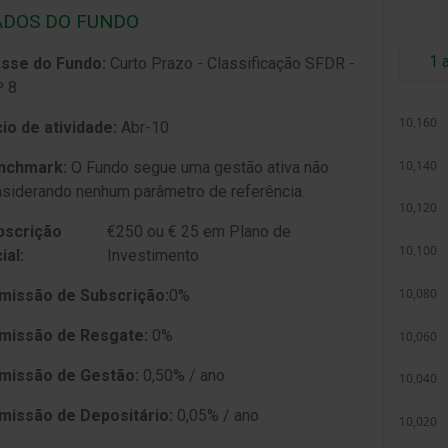
DOS DO FUNDO
1 
asse do Fundo:
Curto Prazo - Classificação SFDR -
º 8
́cio de atividade:
Abr-10
nchmark:
O Fundo segue uma gestão ativa não
siderando nenhum parâmetro de referência.
scrição
€250 ou € 25 em Plano de
cial:
Investimento
issão de Subscrição:
0%
missão de Resgate:
0%
missão de Gestão:
0,50% / ano
issão de Depositário:
0,05% / ano