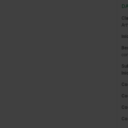
DA
Cl
Art
Ini
Be
con
Sub
Ini
Com
Co
Co
Com