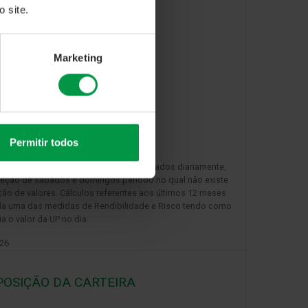
 site.
Marketing
Permitir todos
das UPs ao dia de referência são atualizados diariamente,
eção de sábados e domingos período no qual não existe
ção de valores. Cálculos referentes aos últimos 12 meses
da uma das medidas de Rendibilidade e Risco tendo como
ia o valor da UP no dia
026
OSIÇÃO DA CARTEIRA