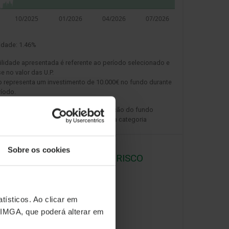
lidade:
1.46%
ilidade apresentada é referente ao período selecionado e
 no valor das U.P.
o representa um investimento de 10.000€ no fundo durante
ríodo.
orias criadas após a data de constituição do fundo
o histórico de desempenho da primeira categoria
ída.
Sobre os cookies
DAS DE RENDIBILIDADE E RISCO
tísticos. Ao clicar em
 IMGA, que poderá alterar em