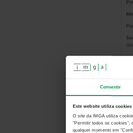
Pre
Mo
Po
So
Ges
Consentir
OB
O F
Este website utiliza cookies
par
O site da IMGA utiliza cooki
pró
"Permitir todos os cookies"
inv
qualquer momento em "Confi
ins