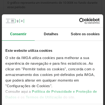
O gráfico representa um investimento de 10.000€ no fundo durante
esse período.
OBJETIVOS DE INVESTIMENTO
Consentir
Detalhes
Sobre os cookies
O Fundo procura proporcionar aos participantes um
nível de rentabilidade próximo das taxas de juro de
curto prazo, através de investimentos realizados
Este website utiliza cookies
maioritariamente em instrumentos de baixa
volatilidade e maturidade ajustada ao objetivo.
O site da IMGA utiliza cookies para melhorar a sua
experiência de navegação e para fins estatísticos. Ao
Ao Fundo não serão aplicáveis as regras relativas aos
clicar em "Permitir todos os cookies", concorda com o
fundos do mercado monetário, designadamente o
armazenamento dos cookies pré-definidos pela IMGA,
Regulamento (EU) 2017/1131 do Parlamento Europeu
que poderá alterar em qualquer momento em
e do Conselho de 14 de junho.
"Configurações de Cookies".
Consulte aqui a
Política de Privacidade e Proteção de
Dados
e os
Termos de Utilização
do site.
MEDIDAS DE RENDIBILIDADE E RISCO