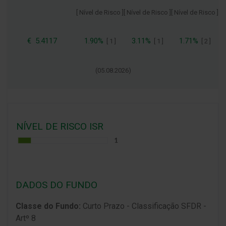
[ Nível de Risco ]
[ Nível de Risco ]
[ Nível de Risco ]
€
5.4117
1.90%
3.11%
1.71%
[
1
]
[
1
]
[
2
]
(
05.08.2026
)
NÍVEL DE RISCO ISR
DADOS DO FUNDO
Classe do Fundo:
Curto Prazo - Classificação SFDR -
Artº 8