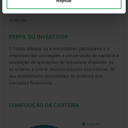
Rejeitar
uma das medidas de Rendibilidade e Risco tendo
como referência o valor da UP no dia
05.08.2026
PERFIL DO INVESTIDOR
O Fundo adequa-se a investidores particulares e a
empresas que privilegiam a conservação do capital e a
realização de aplicações de tesouraria, dispondo-se,
no entanto, a tolerar desvalorizações esporádicas do
seu investimento decorrentes da dinâmica dos
mercados financeiros
COMPOSIÇÃO DA CARTEIRA