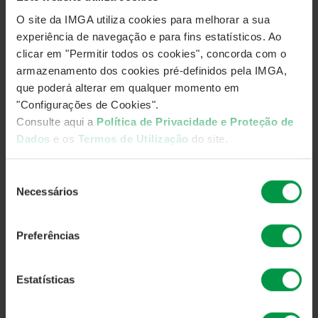
O site da IMGA utiliza cookies para melhorar a sua
experiência de navegação e para fins estatísticos. Ao
OBJETIVOS DE INVESTIMENTO
clicar em "Permitir todos os cookies", concorda com o
armazenamento dos cookies pré-definidos pela IMGA,
O Subfundo tem como objetivo proporcionar aos
que poderá alterar em qualquer momento em
participantes, numa perspetiva de longo prazo, a
"Configurações de Cookies".
valorização do capital com vista à constituição de um
Consulte aqui a
Política de Privacidade e Proteção de
complemento de reforma, procurando a maximização
Dados
e os
Termos de Utilização
do site.
do bem-estar futuro.
Seleção
Necessários
de
consentimento
MEDIDAS DE RENDIBILIDADE E RISCO
Preferências
Estatísticas