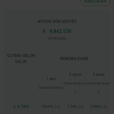
SUBSCREVER
ATIVOS SOB GESTÃO
€ 4.842.578
(30.06.2026)
ÚLTIMO VALOR
RENDIBILIDADE
DA UP
3 anos
5 anos
1 ano
[ Nível de Risco
[ Nível de Risco
[ Nível de Risco ]
]
]
€
6.7764
10.47%
7.73%
2.90%
[
4
]
[
4
]
[
4
]