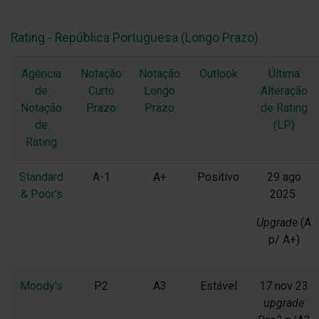
Rating - República Portuguesa (Longo Prazo)
Agência
Notação
Notação
Outlook
Última
de
Curto
Longo
Alteração
Notação
Prazo
Prazo
de Rating
de
(LP)
Rating
Standard
A-1
A+
Positivo
29 ago
& Poor's
2025
Upgrade
(A
p/ A+)
Moody's
P2
A3
Estável
17 nov 23
upgrade