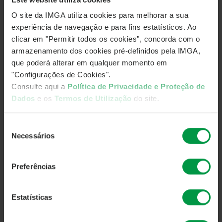
(A- p/ A
)
O site da IMGA utiliza cookies para melhorar a sua
experiência de navegação e para fins estatísticos. Ao
clicar em "Permitir todos os cookies", concorda com o
Fonte:
Ratings | IGCP
armazenamento dos cookies pré-definidos pela IMGA,
que poderá alterar em qualquer momento em
"Configurações de Cookies".
Consulte aqui a
Política de Privacidade e Proteção de
Voltar
Dados
e os
Termos de Utilização
do site.
Seleção
Necessários
de
DESTAQUES
INDICADORES E ESTATÍSTICAS
consentimento
RATING - REPÚBLICA PORTUGUESA (LONGO PRAZO)
Preferências
DESTAQUES
Estatísticas