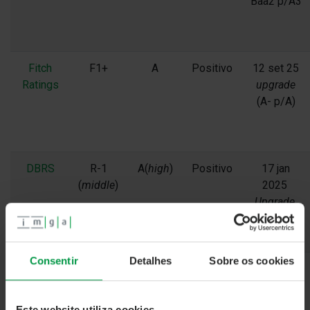
Baa2 p/A3
Fitch
F1+
A
Positivo
12 set 25
Ratings
upgrade
(A- p/A)
DBRS
R-1
A(
high
)
Positivo
17 jan
(
middle
)
2025
Upgrade
(A p/ A
(
high
))
Consentir
Detalhes
Sobre os cookies
Scope
S-1
A
Positivo
22 nov
2024
Upgrade
Este website utiliza cookies