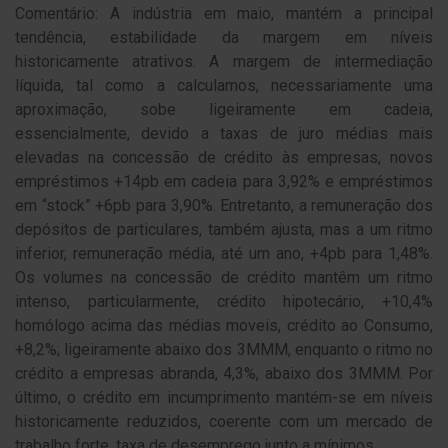
Comentário: A indústria em maio, mantém a principal
tendência, estabilidade da margem em níveis
historicamente atrativos. A margem de intermediação
líquida, tal como a calculamos, necessariamente uma
aproximação, sobe ligeiramente em cadeia,
essencialmente, devido a taxas de juro médias mais
elevadas na concessão de crédito às empresas, novos
empréstimos +14pb em cadeia para 3,92% e empréstimos
em “stock” +6pb para 3,90%. Entretanto, a remuneração dos
depósitos de particulares, também ajusta, mas a um ritmo
inferior, remuneração média, até um ano, +4pb para 1,48%.
Os volumes na concessão de crédito mantêm um ritmo
intenso, particularmente, crédito hipotecário, +10,4%
homólogo acima das médias moveis, crédito ao Consumo,
+8,2%; ligeiramente abaixo dos 3MMM, enquanto o ritmo no
crédito a empresas abranda, 4,3%, abaixo dos 3MMM. Por
último, o crédito em incumprimento mantém-se em níveis
historicamente reduzidos, coerente com um mercado de
trabalho forte, taxa de desemprego junto a mínimos.