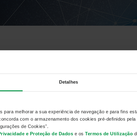
otícias
ro 12, 2024
Detalhes
undos nacionais de ações americanas no mapa de risco e 
es para melhorar a sua experiência de navegação e para fins esta
, concorda com o armazenamento dos cookies pré-definidos pela
gurações de Cookies".
 Privacidade e Proteção de Dados
e os
Termos de Utilização
do