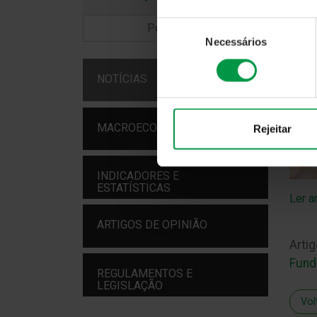
Seleção
Necessários
de
consentimento
NOTÍCIAS
MACROECONOMIA
Rejeitar
INDICADORES E
ESTATÍSTICAS
Ler a
ARTIGOS DE OPINIÃO
Artig
Fund
REGULAMENTOS E
LEGISLAÇÃO
Vol