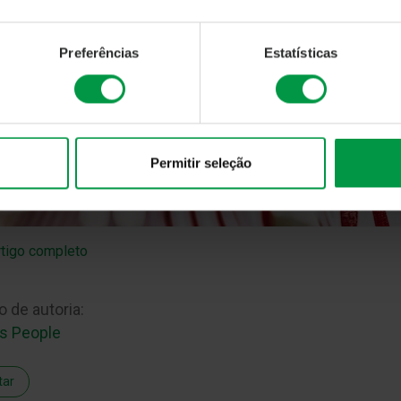
Preferências
Estatísticas
Permitir seleção
rtigo completo
o de autoria:
s People
tar