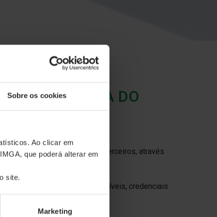
ZAÇÃO INDEVIDA DO
Sobre os cookies
tísticos. Ao clicar em
a do seu nome e/ou marca por terceiros, através
 IMGA, que poderá alterar em
as pela IMGA.
 site.
, o envio de dados pessoais sensíveis, credenciais
a informação confidencial.
da IMGA:
Marketing