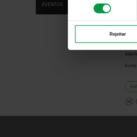
consentimento
EVENTOS
• Não
• Não
• Não
• Enc
Rejeitar
A IMG
inter
Fonte
Vol