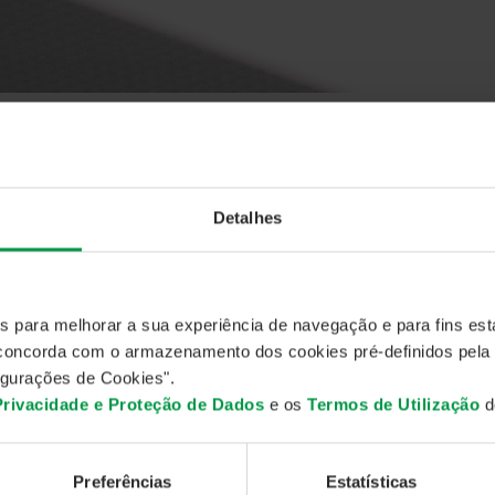
URANÇA – UTILIZAÇÃO INDEVIDA DO NOME
UNICADOS
ERTA DE SEGURANÇA – UTILI
Detalhes
OME
vereiro 2026
es para melhorar a sua experiência de navegação e para fins esta
A informa que teve conhecimento da eventual utilização indevid
, concorda com o armazenamento dos cookies pré-definidos pela
municações eletrónicas não autorizadas.
gurações de Cookies".
rece-se que tais comunicações não são promovidas nem enviad
 Privacidade e Proteção de Dados
e os
Termos de Utilização
do
A não solicita, por email ou por qualquer outro meio não oficial
esso, códigos de autenticação, dados bancários ou qualquer outr
menda-se que, caso receba comunicações suspeitas em nome 
Preferências
Estatísticas