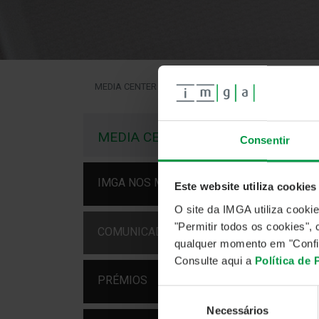
MEDIA CENTER
COMUNICADOS
ALERTA DE SEG
COM
AL
MEDIA CENTER
Consentir
N
IMGA NOS MEDIA
Este website utiliza cookies
26 fe
O site da IMGA utiliza cooki
A IMG
"Permitir todos os cookies"
COMUNICADOS
de co
qualquer momento em "Confi
Escla
Consulte aqui a
Política de
A IMG
PRÉMIOS
de ac
Seleção
Reco
Necessários
de