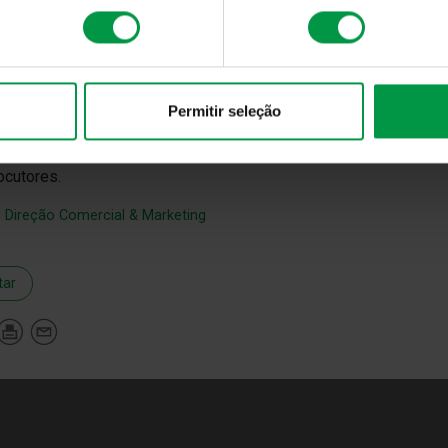
 responda;
 clique em links;
 forneça qualquer informação pessoal;
aminhe a comunicação para
imgainfo@imga.pt
para verificação.
Permitir seleção
A encontra-se a acompanhar a situação e adotará as medidas a
locutores.
:
Direção Comercial & Marketing
tar