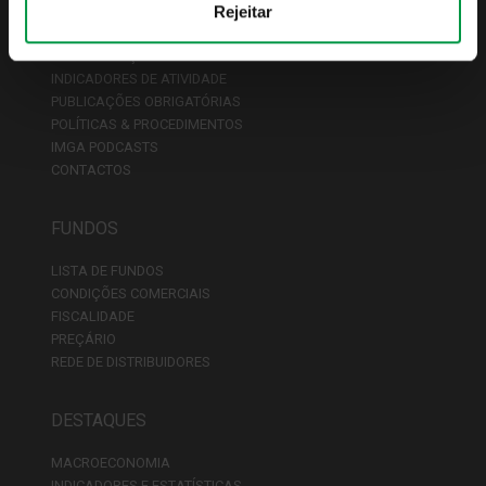
Rejeitar
QUEM SOMOS
APRESENTAÇÃO
INDICADORES DE ATIVIDADE
PUBLICAÇÕES OBRIGATÓRIAS
POLÍTICAS & PROCEDIMENTOS
IMGA PODCASTS
CONTACTOS
FUNDOS
LISTA DE FUNDOS
CONDIÇÕES COMERCIAIS
FISCALIDADE
PREÇÁRIO
REDE DE DISTRIBUIDORES
DESTAQUES
MACROECONOMIA
INDICADORES E ESTATÍSTICAS