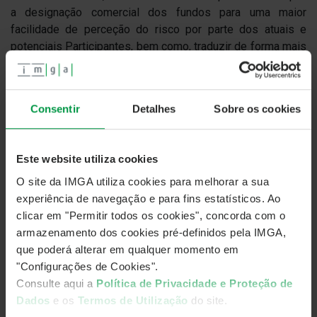
a designação comercial dos fundos para uma maior
facilidade de perceção do risco por parte dos atuais e
potenciais Participantes, bem como, traduzir de forma mais
adequada a respetiva Política de Investimento.
IMGA Global
[Nova
IMGA Dívida
Consentir
Detalhes
Sobre os cookies
Bond Selection:
denominação do
Pública Europeia
Fundo]
Este website utiliza cookies
IMGA High Yield
[Nova
IMGA
O site da IMGA utiliza cookies para melhorar a sua
Bond Selection:
denominação do
Rendimento
experiência de navegação e para fins estatísticos. Ao
Fundo]
Mais
clicar em "Permitir todos os cookies", concorda com o
armazenamento dos cookies pré-definidos pela IMGA,
IMGA Prestige
[Nova
IMGA Alocação
que poderá alterar em qualquer momento em
Conservador:
denominação do
Conservadora
"Configurações de Cookies".
Fundo]
Consulte aqui a
Política de Privacidade e Proteção de
Dados
e os
Termos de Utilização
do site.
IMGA Prestige
[Nova
IMGA Alocação