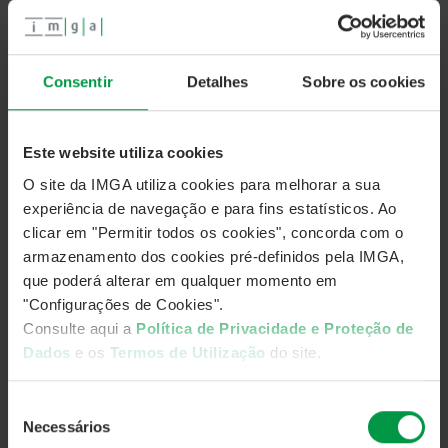
O Fundo CA Monetário, de acordo com a entrada em vigor
dos novos documentos constitutivos a 8 de abril, altera o
prazo de pré-aviso de resgate
de 2 para 1 dia útil.
Consentir
Detalhes
Sobre os cookies
Leia o comunicado completo aqui:
Este website utiliza cookies
O site da IMGA utiliza cookies para melhorar a sua
experiência de navegação e para fins estatísticos. Ao
clicar em "Permitir todos os cookies", concorda com o
armazenamento dos cookies pré-definidos pela IMGA,
que poderá alterar em qualquer momento em
"Configurações de Cookies".
Consulte aqui a
Política de Privacidade e Proteção de
Dados
e os
Termos de Utilização
do site.
Seleção
Necessários
de