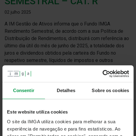
SEMESTRAL – CAT. R
02 julho 2025
A IM Gestão de Ativos informa que o Fundo IMGA
Rendimento Semestral, de acordo com a sua Política de
Distribuição de Rendimentos, distribuirá com referência ao
último dia útil do mês de junho de 2025, a totalidade dos
juros e dividendos obtidos pela carteira do Fundo no
respetivo semestre, líquidos de impostos e outros
encargos suportados pelo Fundo, no montante de
€
0.062615
por unidade de participação.
O valor distribuído corresponde a uma TANB de 2,585% do
Consentir
Detalhes
Sobre os cookies
Valor Líquido Global do Fundo à data de 30-06-2025.
Este Fundo tem nível de risco ISR 2
Este website utiliza cookies
O crédito na conta do Subscritor ocorrerá no dia
7 de julho
O site da IMGA utiliza cookies para melhorar a sua
de 2025
.
experiência de navegação e para fins estatísticos. Ao