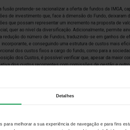
 fusão pretende-se racionalizar a oferta de fundos da IMGA, ca
ões de investimento que, face à dimensão do Fundo, deixaram 
ões que possam representar um incremento na proposta de valor 
cial, quer ao nível da diversificação. Adicionalmente, permite ain
a redução do número de Fundos, traduzindo-se em ganhos de ef
 incorporante, e conseguindo uma estrutura de custos mais eficie
rcional dos custos fixos a cargo do fundo, como para a socieda
sição dos Custos, é possível verificar que, apesar da maior co
ativa dos custos recorrentes com comissões de gestão e outros
erior aos custos suportados pela mesma categoria do fundo inco
rcussões da fusão
Detalhes
ta da fusão os ativos e passivos do fundo incorporado serão tr
cussões significativas na carteira deste último, nem necessid
ós a fusão produzir efeitos, uma vez que a dimensão reduzida d
es para melhorar a sua experiência de navegação e para fins esta
emelhantes aos detidos pelo fundo incorporante, enquadrando-se