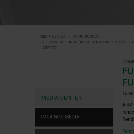
MEDIA CENTER
COMUNICADOS
FUSÃO DO FUNDO “IMGA IBERIA FIXED INCOME E
ABERTO”
COM
FU
FU
16 ou
MEDIA CENTER
A IM 
fundo
IMGA NOS MEDIA
Rendi
Fund