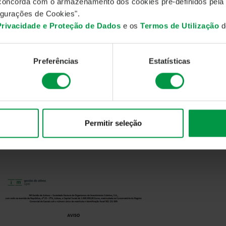
, concorda com o armazenamento dos cookies pré-definidos pela
mamente líquidos, como é o caso dos títulos de divida pública.
gurações de Cookies".
 Privacidade e Proteção de Dados
e os
Termos de Utilização
do
a fusão, o fundo IMGA Rendimento Mais passará a emitir três ca
oria A, R e I sendo que os atuais participantes do fundo IMGA 
oria A de unidades de participação do fundo.
Preferências
Estatísticas
bito do processo de fusão, os participantes do fundo incorpor
nidades de participação, passarão a ser detentores, respetivame
cipação do fundo IMGA Rendimento Mais, assumindo a sua políti
fundo e categoria.
Permitir seleção
incipais diferenças entre os dois fundos são as seguintes: