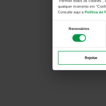
"Permitir todos os cookies"
extre
qualquer momento em "Confi
Consulte aqui a
Política de
Após 
Categ
Seleção
Categ
Necessários
de
No âm
consentimento
das u
parti
esse 
Rejeitar
As pr