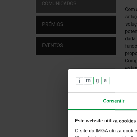
COMUNICADOS
Com a
soluç
soluç
PRÉMIOS
poten
dada 
EVENTOS
fundo
propo
Compo
estim
é inf
Repe
Consentir
Na da
reper
Este website utiliza cookies
ou ap
O site da IMGA utiliza cooki
são s