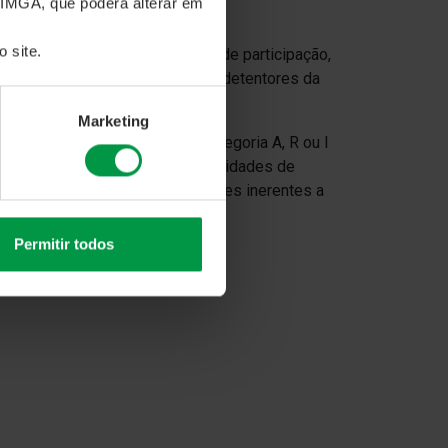
 IMGA, que poderá alterar em
 site.
tegorias distintas de unidades de participação,
Rendimento Mais passarão a ser detentores da
Marketing
ado que atualmente possuam Categoria A, R ou I
nte, da Categoria A, R ou I de unidades de
ca de investimento e as condições inerentes a
Permitir todos