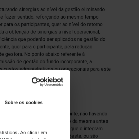
pturando sinergias ao nível da gestão eliminando
de fazer sentido, reforçando ao mesmo tempo
para os participantes, quer ao nível do retorno
da a obtenção de sinergias a nível operacional,
iciência que poderão ser aplicados na gestão do
nte, quer para o participante, pela redução
de gestora. No ponto abaixo referente à
missão de gestão do fundo incorporante, a
 custos administrativos ou operacionais para este
rporado.
Sobre os cookies
ansferidos para o fundo incorporante, não havendo
ade de proceder a uma reafectação da mesma antes
o fundo incorporado e os ativos que o integram
tísticos. Ao clicar em
 assim na política e objetivos deste, ou são