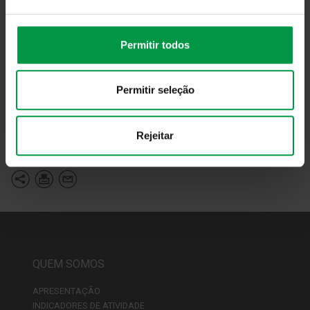
data da fusão, serão disponibilizados neste site (
imga.pt
),
no sistema de difusão de informação da CMVM e no portal
de informação (
www.cmvm.pt
) e nos respetivos sites dos
Permitir todos
distribuidores (
Crédito Agrícola
) com data de 27 de
setembro de 2019.
Permitir seleção
Fonte:
Direção de Marketing
Rejeitar
Voltar
QUEM SOMOS
APRESENTAÇÃO
INDICADORES DE ATIVIDADE