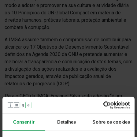
modo a adotar e promover na sua cultura e atividade diária
os 10 Princípios do UN Global Compact em matéria de
direitos humanos, práticas laborais, proteção ambiental e
combate à corrupção.
A IMGA assume também o compromisso de contribuir para
alcançar os 17 Objetivos de Desenvolvimento Sustentável
definidos na Agenda 2030 da ONU e pretende aumentar e
melhorar a transparência e comunicação destes temas, com
a divulgação das ações realizadas e a avaliação dos
impactos gerados, através da publicação anual de
relatórios de progresso (COP).
Para o CEO da IMGA, Emanuel Silva, esta adesão “é um
importante passo na estratégia de investimento
responsável da Sociedade, procurando, através da
participação e partilha de experiências, alinhar a nossa
Consentir
Detalhes
Sobre os cookies
atuação com as melhores práticas internacionais em
matéria de responsabilidade social, ambiental e económica