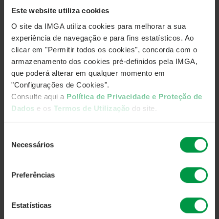
e contribuir para um futuro mais sustentável”.
Este website utiliza cookies
O Global Compact é uma iniciativa mundial das Nações
O site da IMGA utiliza cookies para melhorar a sua
Unidas na área de sustentabilidade empresarial que visa
experiência de navegação e para fins estatísticos. Ao
promover o compromisso público e voluntário das
clicar em "Permitir todos os cookies", concorda com o
empresas em cumprir os princípios universalmente aceites
armazenamento dos cookies pré-definidos pela IMGA,
e os objetivos de sustentabilidade, tendo sido criado no
que poderá alterar em qualquer momento em
ano 2000 por proposta do então Secretário-geral, Kofi
"Configurações de Cookies".
Annan.
Consulte aqui a
Política de Privacidade e Proteção de
Dados
e os
Termos de Utilização
do site.
Atualmente, o Secretário-geral da ONU, António Guterres, é
Chair of the Board do UN Global Compact, que conta com
Seleção
mais de 12.000 empresas presentes em mais de 160
Necessários
de
países, organizadas em 69 redes locais.
consentimento
A
Global Compact Network Portuga
l
é a rede de
Preferências
subscritores desta iniciativa com sede ou operações em
Portugal, tendo atualmente 91 participantes.
Estatísticas