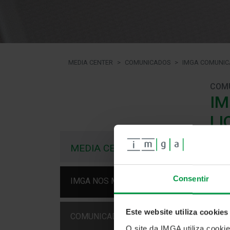
MEDIA CENTER
COMUNICADOS
IMGA COMUNICA
COM
IM
LI
2,
MEDIA CENTER
03 fe
Consentir
A IMG
IMGA NOS MEDIA
janei
Mobil
Este website utiliza cookies
COMUNICADOS
O Fun
O site da IMGA utiliza cooki