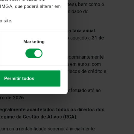
 capacidade creditícia dos emitentes), bem como o
 IMGA, que poderá alterar em
calculado sobre o valor inicial da unidade de
 site.
 de 7,41%
, correspondente a uma
taxa anual
O valor da unidade de participação apurado a
31 de
Marketing
 investimento
conservadora
, predominantemente
ricanos
, de taxa fixa, denominada em euros, com
legiando uma gestão prudente dos riscos de crédito e
Permitir todos
ido e do último rendimento será efetuado até ao
iro de 2026
.
tegralmente acautelados todos os direitos dos
egime da Gestão de Ativos (RGA)
.
com uma rentabilidade superior à inicialmente