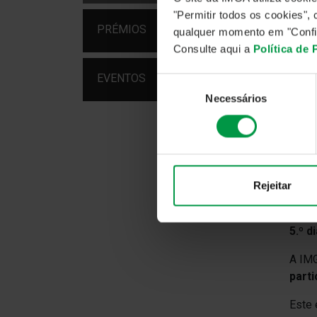
no te
"Permitir todos os cookies"
pagam
PRÉMIOS
qualquer momento em "Confi
parti
Consulte aqui a
Política de
À dat
EVENTOS
Seleção
efet
Necessários
de
janei
consentimento
Duran
orien
nota
de li
Rejeitar
Nos t
5.º d
A IMG
parti
Este