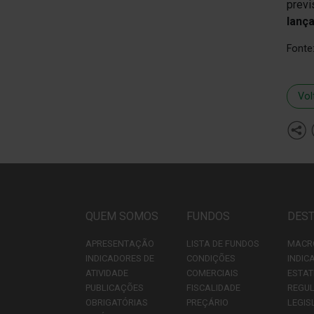
previ
lanç
Fonte
Vol
QUEM SOMOS
FUNDOS
DES
APRESENTAÇÃO
LISTA DE FUNDOS
MACR
INDICADORES DE
CONDIÇÕES
INDIC
ATIVIDADE
COMERCIAIS
ESTAT
PUBLICAÇÕES
FISCALIDADE
REGU
OBRIGATÓRIAS
PREÇÁRIO
LEGIS