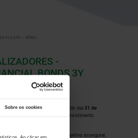
3Y 2,25% – SÉRIE I
LIZADORES -
NANCIAL BONDS 3Y
Sobre os cookies
o (SGOIC) informa que, no passado dia
31 de
3Y 2,25% – Série I
, Fundo de Investimento
 Regulamento de Gestão.
tada de três anos, tinha como objetivo assegurar,
tísticos. Ao clicar em