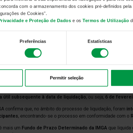
rmo da sua duração, a
proteção do capital investido
(sujeita à
, concorda com o armazenamento dos cookies pré-definidos pela
ento de um rendimento anual inicialmente previsto de
2,25%
, 
gurações de Cookies".
cipação.
 Privacidade e Proteção de Dados
e os
Termos de Utilização
do
a de liquidação, o Fundo apresentou um
rendimento acumulado
iva de 2,47%
, superando a rentabilidade inicialmente estimada. 
Preferências
Estatísticas
ro de 2026
foi de
€10,2914
.
te o seu período de duração, o Fundo adotou uma estratégia de
tada para
dívida sénior de emitentes europeus e norte-ame
ção de
Investment Grade
, ou risco de crédito equivalente, privi
quidez.
Permitir seleção
ermos regulamentares aplicáveis, o pagamento do capital invest
ia útil subsequente à data de liquidação
, ou seja,
6 de fevere
A confirma que, no âmbito do processo de liquidação, foram
in
cipantes
, encontrando-se o processo em conformidade com o
R
 é mais um
Fundo de Prazo Determinado da IMGA
que liquida 