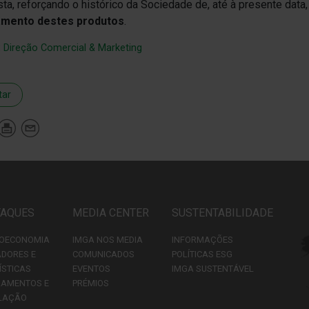
sta, reforçando o histórico da Sociedade de, até à presente data
amento destes produtos
.
:
Direção Comercial & Marketing
tar
TAQUES
MEDIA CENTER
SUSTENTABILIDADE
OECONOMIA
IMGA NOS MEDIA
INFORMAÇÕES
ADORES E
COMUNICADOS
POLÍTICAS ESG
ÍSTICAS
EVENTOS
IMGA SUSTENTÁVEL
LAMENTOS E
PRÉMIOS
LAÇÃO