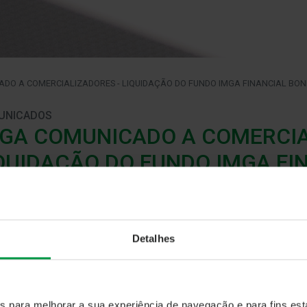
DO A COMERCIALIZADORES - LIQUIDAÇÃO DO FUNDO IMGA FINANCIAL BONDS 
UNICADOS
GA COMUNICADO A COMERCIA
QUIDAÇÃO DO FUNDO IMGA FI
25% – SÉRIE I
vereiro 2026
Detalhes
A – Sociedade Gestora de Organismos de Investimento Coletiv
ro de 2026
, foi concluída a liquidação do
IMGA Financial Bonds 
iário Aberto de Obrigações, nos termos previstos no respetivo
do, constituído a
1 de fevereiro de 2023
, com uma duração limi
es para melhorar a sua experiência de navegação e para fins esta