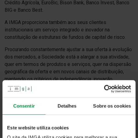
Crédito Agrícola, EuroBic, Bison Bank, Banco Invest, Banco
BIG e Banco Best.
A IMGA proporciona também aos seus clientes
institucionais um serviço integrado e inovador na
constituição de estruturas de fundos de capital de risco.
Procurando constantemente ajustar a sua oferta à evolução
dos mercados, a Sociedade está a alargar a sua atividade,
quer em termos de produtos e serviços, quer na dispersão
geográfica da oferta e em novos canais de distribuição,
mantendo os critérios de independência, inovação,
diversificação e rigor que a caracterizam.
IMGA
Consentir
Detalhes
Sobre os cookies
Este website utiliza cookies
O site da IMGA utiliza cookies para melhorar a sua