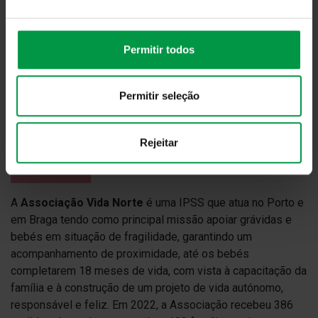
normalização das vivências do dia-a-dia e partilha de
experiências.
Permitir todos
Acreditar
Permitir seleção
Rejeitar
A
Associação Vida Norte
é uma IPSS que atua no Porto e
em Braga tendo como principal missão apoiar grávidas e
bebés em situação de fragilidade, garantindo um
acompanhamento de proximidade, até os bebés
completarem 18 meses de vida, com vista à capacitação da
família e à construção de um projeto de vida autónomo,
responsável e feliz. Em 2022, a Associação recebeu 386