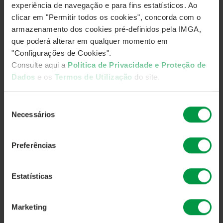
Equity e Venture Capital que já conta com 3 fundos
experiência de navegação e para fins estatísticos. Ao
constituídos e com um fundo em fase de comercialização,
clicar em "Permitir todos os cookies", concorda com o
o Futurum Tech, Fundo de Venture Capital Fechado, que terá
armazenamento dos cookies pré-definidos pela IMGA,
a participação do Banco Português de Fomento e que prevê
que poderá alterar em qualquer momento em
captar um total de € 50 milhões.
"Configurações de Cookies".
Consulte aqui a
Política de Privacidade e Proteção de
No final do evento, Emanuel Silva aproveitou o momento
Dados
e os
Termos de Utilização
do site.
para agradecer a toda a Equipa da IMGA e a todos os
investidores e distribuidores pela preferência pelos
Seleção
Fundos IMGA.
Necessários
de
Para mais informações,
consulte aqui
.
consentimento
Preferências
Estatísticas
Marketing