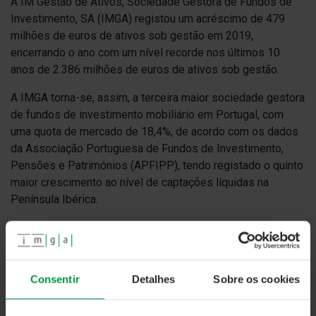
A IM Gestão de Ativos, Sociedade Gestora de Fundos de
Investimento, SA (IMGA) registou um acréscimo de 479
milhões de euros de ativos sob gestão em 2019,
encerrando o ano com um nível recorde nos últimos 10
anos de 2.386 milhões de euros de ativos sob gestão.
A IMGA torna-se, assim, a terceira maior sociedade gestora
de fundos de investimento mobiliário em Portugal, com
uma quota de mercado de 18,4%, de acordo com os dados
da Associação Portuguesa de Fundos de Investimento,
Pensões e Patrimónios (APFIPP), tendo registado o quinto
maior crescimento ao nível de captações líquidas na
Península Ibérica.
A generalidade dos fundos mobiliários geridos pela IMGA
apresentaram rendibilidades positivas em 2019, com
destaque para o IMGA Ações Portugal (rendibilidade de
14,14%, com um nível de risco 6), o CA Rendimento (2,80%,
Consentir
Detalhes
Sobre os cookies
nível de risco 2), o CA Curto Prazo (1,03%, nível de risco 1)
e o CA Monetário (0,02%, nível de risco 1) que lideraram as