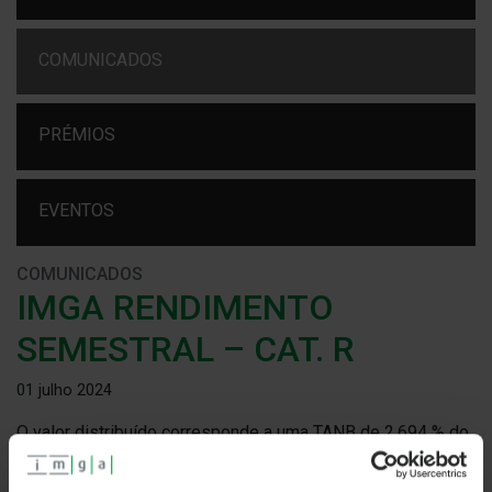
COMUNICADOS
PRÉMIOS
EVENTOS
COMUNICADOS
IMGA RENDIMENTO
SEMESTRAL – CAT. R
01 julho 2024
O valor distribuído corresponde a uma TANB de 2,694 % do
Valor Líquido Global do Fundo à data de 28-06-2024.
Este Fundo tem nível de risco ISR 2. O crédito na conta do