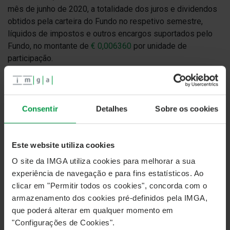
mês de junho de 2020, a totalidade dos juros e dividendos
obtidos pela carteira do Fundo no respetivo semestre,
líquidos de impostos e outros encargos suportados pelo
Fundo, no montante de
€ 0,006360
por unidade de
participação.
O valor distribuído corresponde a uma
TANB de 0,358%
do
Valor Líquido Global do Fundo à data de 30-06-2020. Este
Fundo tem nível de risco 2 (calculado para o mesmo
Consentir
Detalhes
Sobre os cookies
período de referência).
O crédito na conta do Subscritor ocorrerá no dia
7 de julho
Este website utiliza cookies
de 2020.
O site da IMGA utiliza cookies para melhorar a sua
A IM Gestão de Ativos informa ainda que o Fundo IMGA
experiência de navegação e para fins estatísticos. Ao
Rendimento Semestral, de acordo com a sua política de
clicar em "Permitir todos os cookies", concorda com o
distribuição de rendimentos, prevê distribuir, com
armazenamento dos cookies pré-definidos pela IMGA,
referência ao último dia útil do mês de dezembro de 2020,
que poderá alterar em qualquer momento em
a totalidade dos juros e dividendos obtidos pela carteira
"Configurações de Cookies".