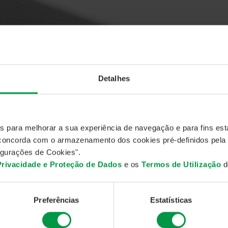
COMISSÃO DE GESTÃO
Detalhes
UNICADOS
ORROGAÇÃO COMISSÃO DE G
neiro 2019
es para melhorar a sua experiência de navegação e para fins esta
 Gestão de Ativos (IMGA) informa que decidiu prorrogar a
, concorda com o armazenamento dos cookies pré-definidos pela
ntes fundos até
30 de junho de 2019:
gurações de Cookies".
 Privacidade e Proteção de Dados
e os
Termos de Utilização
do
Extra Tesouraria III
de 0,50% para
0,20%
 Liquidez
de 0,50% para
0,25%
Preferências
Estatísticas
 Rendimento Semestral
de 0,825% para
0,50%
Euro Taxa Variável
de 0,65% para
0,45%