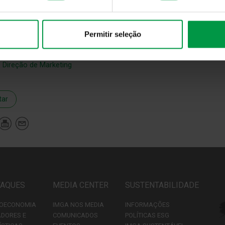
A pretende com esta medida manter o ajustamento das comiss
ivas implementada pelo Banco Central Europeu a qual tem a
umentos financeiros e valores mobiliários disponíveis, que no
Permitir seleção
s fundos.
:
Direção de Marketing
tar
TAQUES
MEDIA CENTER
SUSTENTABILIDADE
OECONOMIA
IMGA NOS MEDIA
INFORMAÇÕES
ADORES E
COMUNICADOS
POLÍTICAS ESG