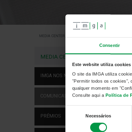
MEDIA CENTER
COMUNICADOS
PRORROGAÇÃO 
Consentir
COM
PR
MEDIA CENTER
Este website utiliza cookies
23 ja
O site da IMGA utiliza cooki
IMGA NOS MEDIA
A IM
"Permitir todos os cookies"
segui
qualquer momento em "Confi
Consulte aqui a
Política de
COMUNICADOS
IMGA 
IMGA
Seleção
Necessários
PRÉMIOS
IMGA
de
IMGA 
consentimento