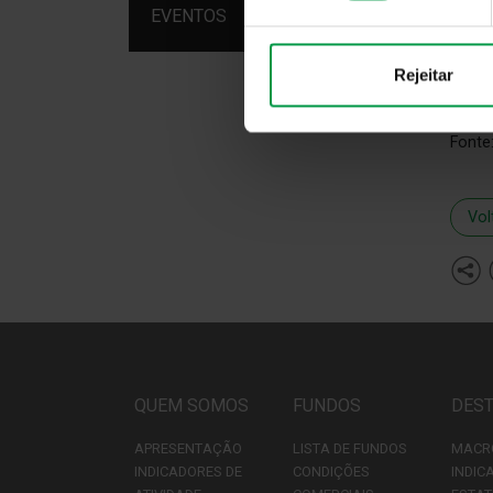
EVENTOS
A IMG
negat
instr
Rejeitar
deste
Fonte
Vol
QUEM SOMOS
FUNDOS
DES
APRESENTAÇÃO
LISTA DE FUNDOS
MACR
INDICADORES DE
CONDIÇÕES
INDIC