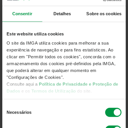
A IM Gestão de Ativos (IMGA), informa que
decidiu
prorrogar a redução temporária da comissão de
Consentir
Detalhes
Sobre os cookies
gestão
dos seguintes fundos para o período
compreendido
entre 1 de janeiro e 30 de junho de 2021:
IMGA Money Market – Categoria A
: 0,05%/ano
Este website utiliza cookies
O site da IMGA utiliza cookies para melhorar a sua
IMGA Liquidez – Categoria A
: 0,10%/ano
experiência de navegação e para fins estatísticos. Ao
IMGA Euro Taxa Variável – Categoria A
: 0,35%/ano
clicar em "Permitir todos os cookies", concorda com o
armazenamento dos cookies pré-definidos pela IMGA,
IMGA Rendimento Semestral
: 0,50%/ano
que poderá alterar em qualquer momento em
"Configurações de Cookies".
A IMGA pretende com esta medida manter o ajustamento
Consulte aqui a
Política de Privacidade e Proteção de
das comissões de gestão à atual política de taxas de juro
Dados
e os
Termos de Utilização
do site.
negativas implementada pelo Banco Central Europeu a qual
tem afetado, nos últimos meses, a rendibilidade dos
instrumentos financeiros e valores mobiliários disponíveis,
Seleção
Necessários
que normalmente fazem parte da carteira de investimento
de
destes fundos.
consentimento