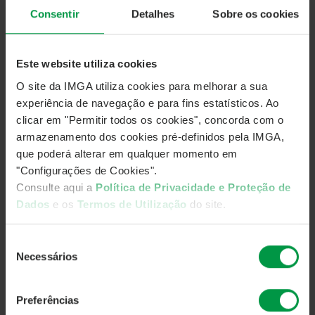
A IM Gestão de Ativos (IMGA) informa que decidiu
Consentir
Detalhes
Sobre os cookies
prorrogar a redução temporária da comissão de gestão dos
seguintes fundos até 31 de dezembro de 2019:
Este website utiliza cookies
IMGA Extra Tesouraria III
de 0,50% para 0,10%
IMGA Liquidez
de 0,50% para 0,25%
O site da IMGA utiliza cookies para melhorar a sua
IMGA Rendimento Semestral
de 0,825% para 0,50%
experiência de navegação e para fins estatísticos. Ao
IMGA Euro Taxa Variável
de 0,65% para 0,45%
clicar em "Permitir todos os cookies", concorda com o
armazenamento dos cookies pré-definidos pela IMGA,
A IMGA pretende com esta medida manter o ajustamento
que poderá alterar em qualquer momento em
das comissões de gestão à atual política de taxas de juro
"Configurações de Cookies".
negativas implementada pelo Banco Central Europeu a qual
Consulte aqui a
Política de Privacidade e Proteção de
tem afetado, nos últimos meses, a rendibilidade dos
Dados
e os
Termos de Utilização
do site.
instrumentos financeiros e valores mobiliários disponíveis,
que normalmente fazem parte da carteira de investimento
Seleção
destes fundos.
Necessários
de
consentimento
Fonte:
Direção de Marketing
Preferências