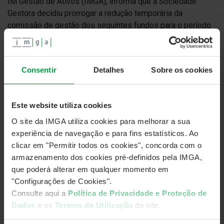
IM Gestão de Ativos (IMGA), informa que a Sociedade
Gestora decidiu prorrogar a redução temporária da
comissão de gestão dos seguintes fundos para o período
compreendido
entre 1 de julho a 30 de setembro de 2022:
Consentir
Detalhes
Sobre os cookies
IMGA Money Market
– Categorias A e R
– 0,05%/ano
IMGA Money Market – Categoria I
– 0,025%/ano
Este website utiliza cookies
IMGA Liquidez – Categorias A e R
– 0,10%/ano
O site da IMGA utiliza cookies para melhorar a sua
experiência de navegação e para fins estatísticos. Ao
IMGA Liquidez – Categoria I
– 0,05%/ano
clicar em "Permitir todos os cookies", concorda com o
IMGA Euro Taxa Variável – Categorias A e R
– 0,35%/ano
armazenamento dos cookies pré-definidos pela IMGA,
que poderá alterar em qualquer momento em
IMGA Euro Taxa Variável – Categoria I
– 0,175%/ano
"Configurações de Cookies".
Consulte aqui a
Política de Privacidade e Proteção de
IMGA Rendimento Semestral – Categorias A e R
–
Dados
e os
Termos de Utilização
do site.
0,5%/ano