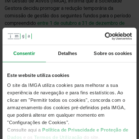
IM Gestão de Ativos (IMGA), informa que a Sociedade
Gestora decidiu prorrogar a redução temporária da
comissão de gestão dos seguintes fundos para o período
compreendido
entre 1 de outubro a 31 de dezembro de
2022.
Consentir
Detalhes
Sobre os cookies
IMGA Money Market
– Categorias A e R
– 0,05%/ano
IMGA Money Market – Categoria I
– 0,025%/ano
Este website utiliza cookies
IMGA Liquidez – Categorias A e R
– 0,10%/ano
O site da IMGA utiliza cookies para melhorar a sua
IMGA Liquidez – Categoria I
– 0,05%/ano
experiência de navegação e para fins estatísticos. Ao
clicar em "Permitir todos os cookies", concorda com o
IMGA Euro Taxa Variável – Categorias A e R
– 0,35%/ano
armazenamento dos cookies pré-definidos pela IMGA,
que poderá alterar em qualquer momento em
IMGA Euro Taxa Variável – Categoria I
– 0,175%/ano
"Configurações de Cookies".
IMGA Rendimento Semestral – Categorias A e R
–
Consulte aqui a
Política de Privacidade e Proteção de
0,5%/ano
Dados
e os
Termos de Utilização
do site.