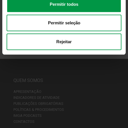
mercado ou do volume de ativos sob gestão.
Permitir todos
Fonte:
Direção Comercial & Marketing
Permitir seleção
Voltar
Rejeitar
QUEM SOMOS
APRESENTAÇÃO
INDICADORES DE ATIVIDADE
PUBLICAÇÕES OBRIGATÓRIAS
POLÍTICAS & PROCEDIMENTOS
IMGA PODCASTS
CONTACTOS