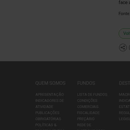
face 
Fonte
Vol
QUEM SOMOS
FUNDOS
DES
APRESENTAÇÃO
LISTA DE FUNDOS
MACR
INDICADORES DE
CONDIÇÕES
INDIC
ATIVIDADE
COMERCIAIS
ESTAT
PUBLICAÇÕES
FISCALIDADE
REGU
OBRIGATÓRIAS
PREÇÁRIO
LEGIS
POLÍTICAS &
REDE DE