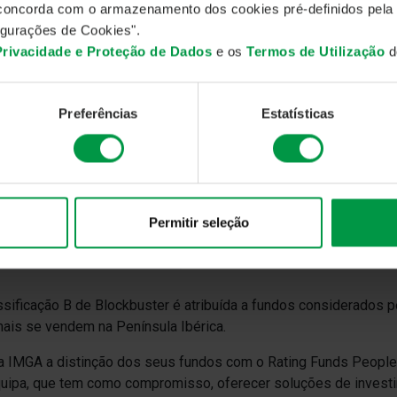
ém, com a
classificação B de Blockbuster
.
, concorda com o armazenamento dos cookies pré-definidos pela
gurações de Cookies".
do foram 8 Fundos IMGA com este selo nesta seleção de Fund
 Privacidade e Proteção de Dados
e os
Termos de Utilização
do
ição deste ano, entre 493 fundos de um total de mais de 2.500
gal, foram 12 entidades gestoras que se destacaram com
uma o
– favoritos dos Analistas (classificação A), Blockbuster (classif
Preferências
Estatísticas
Permitir seleção
ssificação B de Blockbuster é atribuída a fundos considerados 
ais se vendem na Península Ibérica.
a IMGA a distinção dos seus fundos com o Rating Funds People 
uipa, que tem como compromisso, oferecer soluções de investi