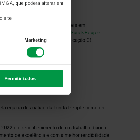
 IMGA, que poderá alterar em
os do Rating FundsPeople 2022.
 site.
 fundos de investimento disponíveis em
u mais classificações d
o
Rating FundsPeople
icação B) e Consistentes (classificação C).
Marketing
Permitir todos
pela equipa de análise da Funds People como
os
2022 é o reconhecimento de um trabalho diário e
mento de excelência e com a melhor rendibilidade