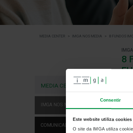
MEDIA CENTER
IMGA NOS MEDIA
8 FUNDOS IM
IMGA
8 
FU
10 fe
MEDIA CENTER
Três 
Fund
Consentir
IMGA NOS MEDIA
pelo 
Pela 
Este website utiliza cookies
COMUNICADOS
Mode
O site da IMGA utiliza cooki