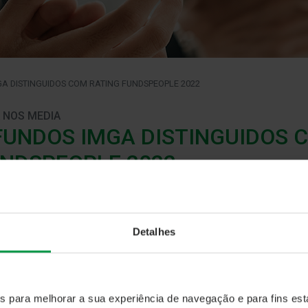
GA DISTINGUIDOS COM RATING FUNDSPEOPLE 2022
 NOS MEDIA
FUNDOS IMGA DISTINGUIDOS 
NDSPEOPLE 2022
vereiro 2022
fundos de Obrigações da IMGA foram galardoados com o Rating
sPeople). O
IMGA Euro Taxa Variável
, o
IMGA Rendimento Mais
,
Detalhes
terceiro ano consecutivo, com a
classificação B de Blockbuster
.
primeira vez, os Fundos
IMGA Ações América
,
IMGA Ações Port
rada
,
IMGA Poupança PPR
(2 Fundos de Ações, 2 Fundos de Mul
es para melhorar a sua experiência de navegação e para fins esta