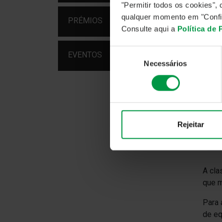
tamb
"Permitir todos os cookies"
qualquer momento em "Confi
Ao to
PRÉMIOS
Consulte aqui a
Política de
Na ed
Portu
Seleção
EVENTOS
2022
Necessários
de
consentimento
Rejeitar
A cla
que m
Para 
de eq