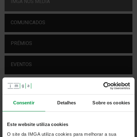
IMGA NOS MEDIA
COMUNICADOS
PRÉMIOS
EVENTOS
IMGA NOS MEDIA
FUNDOS DE INVESTIMENTO:
SAIBA COMO FAZER
Consentir
Detalhes
Sobre os cookies
CRESCER O SEU DINHEIRO
Este website utiliza cookies
23 outubro 2018
O site da IMGA utiliza cookies para melhorar a sua