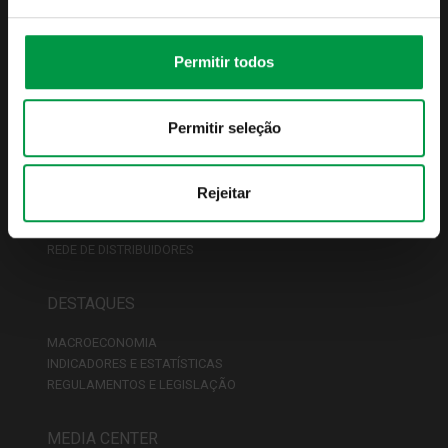
PUBLICAÇÕES OBRIGATÓRIAS
POLÍTICAS & PROCEDIMENTOS
IMGA PODCASTS
Permitir todos
CONTACTOS
FUNDOS
Permitir seleção
LISTA DE FUNDOS
CONDIÇÕES COMERCIAIS
Rejeitar
FISCALIDADE
PREÇÁRIO
REDE DE DISTRIBUIDORES
DESTAQUES
MACROECONOMIA
INDICADORES E ESTATÍSTICAS
REGULAMENTOS E LEGISLAÇÃO
MEDIA CENTER