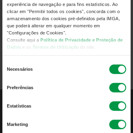
Os fundos de investimento estão ao seu alcance. Face ao
experiência de navegação e para fins estatísticos. Ao
novo enquadramento mundial investir em mercados de
clicar em "Permitir todos os cookies", concorda com o
capitais significa tirar partido de uma ampla diversidade de
armazenamento dos cookies pré-definidos pela IMGA,
alternativas. Saiba como.
que poderá alterar em qualquer momento em
Ler artigo completo
"Configurações de Cookies".
Consulte aqui a
Política de Privacidade e Proteção de
Fonte:
Observador
Dados
e os
Termos de Utilização
do site.
Voltar
Seleção
Necessários
de
consentimento
Preferências
Estatísticas
QUEM SOMOS
APRESENTAÇÃO
Marketing
INDICADORES DE ATIVIDADE