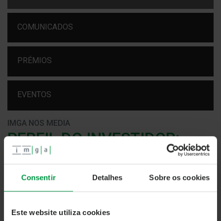
COMUNICADOS
PRÉMIOS
EVENTOS
IMGA NOS MEDIA
PERFIL DO INVESTIDOR:
CHAVE PARA O SUCESSO
23 novembro 2018
Consentir
Detalhes
Sobre os cookies
Hoje mais do que nunca, com a diversificação dos
mercados de capitais, é essencial saber qual é o seu perfil
Este website utiliza cookies
de investidor para apostar nos melhores produtos para