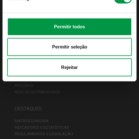
APRESENTAÇÃO
INDICADORES DE ATIVIDADE
PUBLICAÇÕES OBRIGATÓRIAS
POLÍTICAS & PROCEDIMENTOS
Permitir todos
IMGA PODCASTS
CONTACTOS
Permitir seleção
FUNDOS
LISTA DE FUNDOS
Rejeitar
CONDIÇÕES COMERCIAIS
FISCALIDADE
PREÇÁRIO
REDE DE DISTRIBUIDORES
DESTAQUES
MACROECONOMIA
INDICADORES E ESTATÍSTICAS
REGULAMENTOS E LEGISLAÇÃO