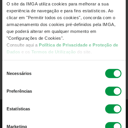
O site da IMGA utiliza cookies para melhorar a sua
investir o seu dinheiro.
experiência de navegação e para fins estatísticos. Ao
São vários os perfis de investidores, cada qual com as
clicar em "Permitir todos os cookies", concorda com o
suas caraterísticas, que vão desde as suas diferentes
armazenamento dos cookies pré-definidos pela IMGA,
prioridades aos riscos que se estão dispostos a correr.
que poderá alterar em qualquer momento em
"Configurações de Cookies".
Ler artigo completo
Consulte aqui a
Política de Privacidade e Proteção de
Dados
e os
Termos de Utilização
do site.
Fonte:
Observador
Seleção
Voltar
Necessários
de
consentimento
Preferências
Estatísticas
QUEM SOMOS
Marketing