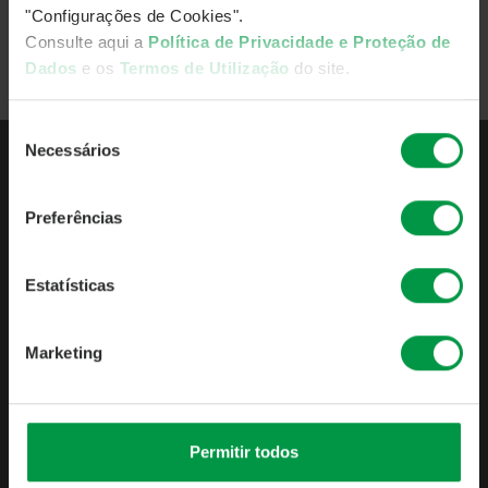
"Configurações de Cookies".
Consulte aqui a
Política de Privacidade e Proteção de
Voltar
Dados
e os
Termos de Utilização
do site.
Seleção
Necessários
de
consentimento
QUEM SOMOS
Preferências
APRESENTAÇÃO
INDICADORES DE ATIVIDADE
Estatísticas
PUBLICAÇÕES OBRIGATÓRIAS
POLÍTICAS & PROCEDIMENTOS
IMGA PODCASTS
Marketing
CONTACTOS
FUNDOS
Permitir todos
LISTA DE FUNDOS
CONDIÇÕES COMERCIAIS