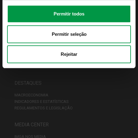
IMGA PODCASTS
CONTACTOS
Permitir todos
FUNDOS
Permitir seleção
LISTA DE FUNDOS
CONDIÇÕES COMERCIAIS
FISCALIDADE
Rejeitar
PREÇÁRIO
REDE DE DISTRIBUIDORES
DESTAQUES
MACROECONOMIA
INDICADORES E ESTATÍSTICAS
REGULAMENTOS E LEGISLAÇÃO
MEDIA CENTER
IMGA NOS MEDIA