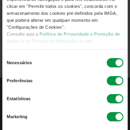
clicar em "Permitir todos os cookies", concorda com o
Subscrevam o IMGA Podcasts e sigam-nos nas redes
armazenamento dos cookies pré-definidos pela IMGA,
sociais:
que poderá alterar em qualquer momento em
"Configurações de Cookies".
Consulte aqui a
Política de Privacidade e Proteção de
Dados
e os
Termos de Utilização
do site.
Ver todos os episódio
Seleção
Necessários
Voltar
de
consentimento
Preferências
Estatísticas
QUEM SOMOS
APRESENTAÇÃO
Marketing
INDICADORES DE ATIVIDADE
PUBLICAÇÕES OBRIGATÓRIAS
POLÍTICAS & PROCEDIMENTOS