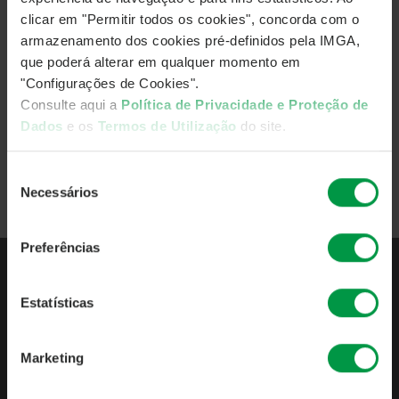
clicar em "Permitir todos os cookies", concorda com o
Subscrevam o IMGA Podcasts e sigam-nos nas redes
armazenamento dos cookies pré-definidos pela IMGA,
sociais:
que poderá alterar em qualquer momento em
"Configurações de Cookies".
Consulte aqui a
Política de Privacidade e Proteção de
Dados
e os
Termos de Utilização
do site.
Ver todos os episódio
Seleção
Necessários
Voltar
de
consentimento
Preferências
Estatísticas
QUEM SOMOS
APRESENTAÇÃO
Marketing
INDICADORES DE ATIVIDADE
PUBLICAÇÕES OBRIGATÓRIAS
POLÍTICAS & PROCEDIMENTOS