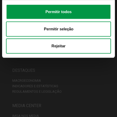
IMGA PODCASTS
CONTACTOS
Permitir todos
FUNDOS
Permitir seleção
LISTA DE FUNDOS
CONDIÇÕES COMERCIAIS
FISCALIDADE
Rejeitar
PREÇÁRIO
REDE DE DISTRIBUIDORES
DESTAQUES
MACROECONOMIA
INDICADORES E ESTATÍSTICAS
REGULAMENTOS E LEGISLAÇÃO
MEDIA CENTER
IMGA NOS MEDIA