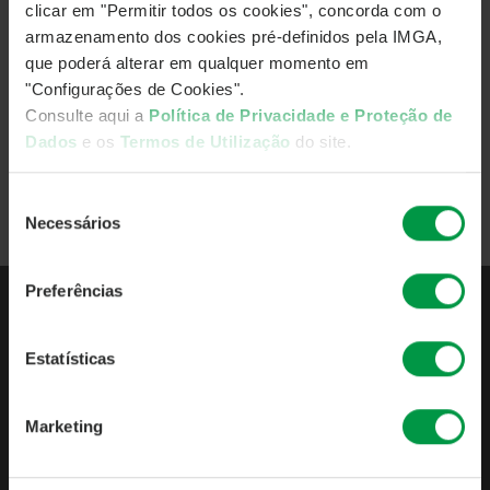
clicar em "Permitir todos os cookies", concorda com o
Subscrevam o IMGA Podcasts e sigam-nos nas redes
armazenamento dos cookies pré-definidos pela IMGA,
sociais:
que poderá alterar em qualquer momento em
"Configurações de Cookies".
Consulte aqui a
Política de Privacidade e Proteção de
Ver todos os episódio
Dados
e os
Termos de Utilização
do site.
Seleção
Voltar
Necessários
de
consentimento
Preferências
QUEM SOMOS
Estatísticas
APRESENTAÇÃO
INDICADORES DE ATIVIDADE
Marketing
PUBLICAÇÕES OBRIGATÓRIAS
POLÍTICAS & PROCEDIMENTOS
IMGA PODCASTS