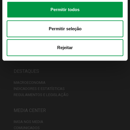
CONTACTOS
Permitir todos
FUNDOS
Permitir seleção
LISTA DE FUNDOS
CONDIÇÕES COMERCIAIS
FISCALIDADE
Rejeitar
PREÇÁRIO
REDE DE DISTRIBUIDORES
DESTAQUES
MACROECONOMIA
INDICADORES E ESTATÍSTICAS
REGULAMENTOS E LEGISLAÇÃO
MEDIA CENTER
IMGA NOS MEDIA
COMUNICADOS