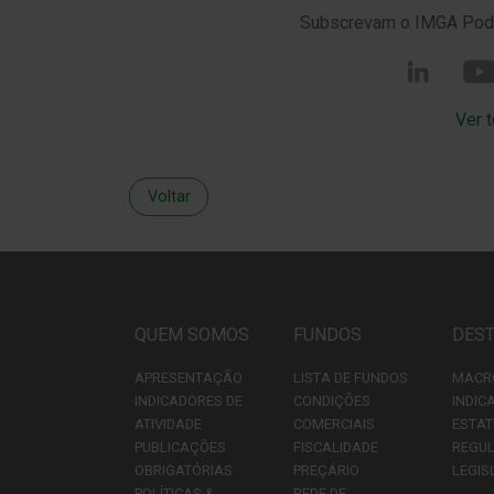
Subscrevam o IMGA Podc
Ver 
Voltar
QUEM SOMOS
FUNDOS
DES
APRESENTAÇÃO
LISTA DE FUNDOS
MACR
INDICADORES DE
CONDIÇÕES
INDIC
ATIVIDADE
COMERCIAIS
ESTAT
PUBLICAÇÕES
FISCALIDADE
REGU
OBRIGATÓRIAS
PREÇÁRIO
LEGIS
POLÍTICAS &
REDE DE