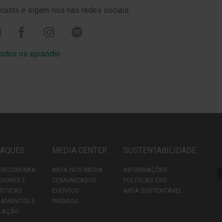
asts e sigam-nos nas redes sociais:
todos os episódio
TAQUES
MEDIA CENTER
SUSTENTABILIDADE
OECONOMIA
IMGA NOS MEDIA
INFORMAÇÕES
ADORES E
COMUNICADOS
POLÍTICAS ESG
ÍSTICAS
EVENTOS
IMGA SUSTENTÁVEL
LAMENTOS E
PRÉMIOS
LAÇÃO