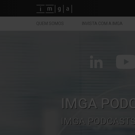
Fundos imga
QUEM SOMOS
INVISTA COM A IMGA
IMGA POD
IMGA PODCAST