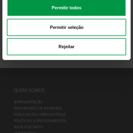
que é possível fazê-lo a partir dos 60 anos de idade com
mais de cinco anos após cada subscrição e, dos Fundos
Permitir todos
Abertos, a partir da data da reforma por velhice e que irá
usufruir de tributações vantajosas em IRS sobre os
Permitir seleção
rendimentos gerados.
Saiba mais sobre Fiscalidade PPR
Rejeitar
QUEM SOMOS
APRESENTAÇÃO
INDICADORES DE ATIVIDADE
PUBLICAÇÕES OBRIGATÓRIAS
POLÍTICAS & PROCEDIMENTOS
IMGA PODCASTS