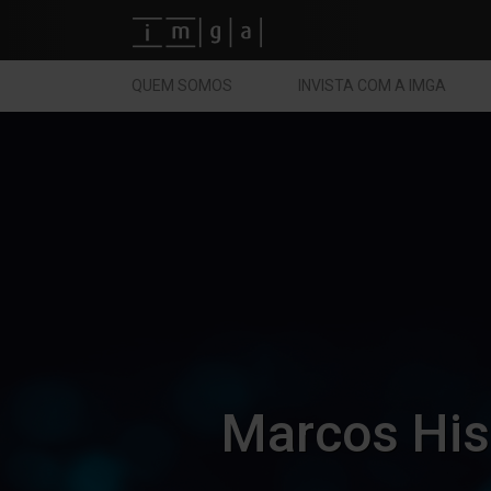
Fundos imga
QUEM SOMOS
INVISTA COM A IMGA
Marcos His