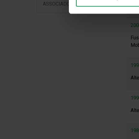
ASSOCIADOS
Alt
200
Fus
Mobi
199
Alt
199
Alt
198