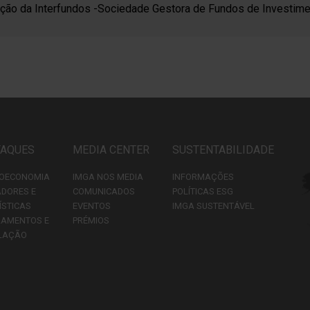
ação da Interfundos -Sociedade Gestora de Fundos de Investimen
TAQUES
MEDIA CENTER
SUSTENTABILIDADE
OECONOMIA
IMGA NOS MEDIA
INFORMAÇÕES
ADORES E
COMUNICADOS
POLÍTICAS ESG
ÍSTICAS
EVENTOS
IMGA SUSTENTÁVEL
LAMENTOS E
PRÉMIOS
LAÇÃO