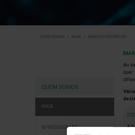
QUEM SOMOS
IMGA
MARCOS HISTÓRICOS
MAR
Ao lo
quer 
difer
QUEM SOMOS
Vári
dest
IMGA
20
A S
APRESENTAÇÃO
Inv