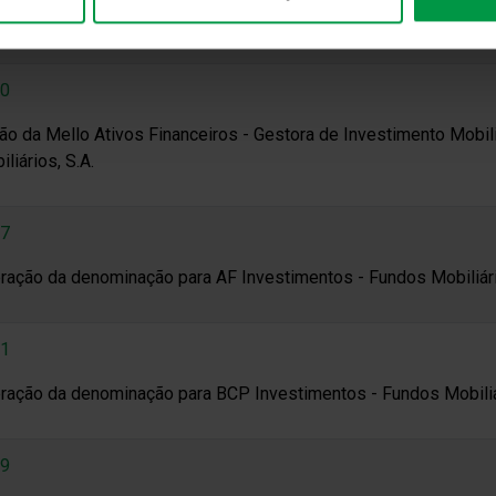
eração da denominação para Millennium bcp - Gestão de Fundos 
0
ão da Mello Ativos Financeiros - Gestora de Investimento Mobili
liários, S.A.
7
eração da denominação para AF Investimentos - Fundos Mobiliári
1
eração da denominação para BCP Investimentos - Fundos Mobiliár
9