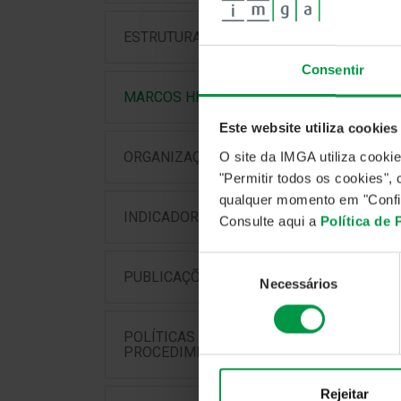
ESTRUTURA ACIONISTA
201
Consentir
Int
MARCOS HISTÓRICOS
Este website utiliza cookies
201
ORGANIZAÇÃO SOCIETÁRIA
O site da IMGA utiliza cooki
"Permitir todos os cookies"
A M
qualquer momento em "Confi
(IM
INDICADORES DE ATIVIDADE
Consulte aqui a
Política de
Seleção
200
PUBLICAÇÕES OBRIGATÓRIAS
Necessários
de
A S
consentimento
Inv
POLÍTICAS &
PROCEDIMENTOS
200
Rejeitar