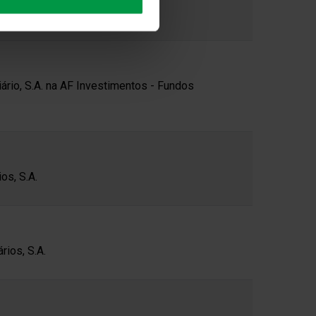
de Investimento S.A.
ário, S.A. na AF Investimentos - Fundos
os, S.A.
ios, S.A.