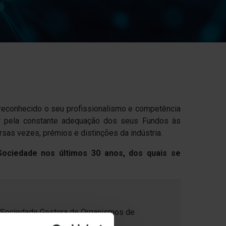
 reconhecido o seu profissionalismo e competência
uer pela constante adequação dos seus Fundos às
sas vezes, prémios e distinções da indústria.
ociedade nos últimos 30 anos, dos quais se
- Sociedade Gestora de Organismos de
 Capital de Risco