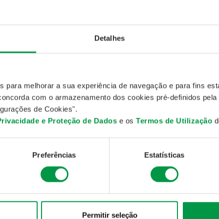
7
Detalhes
egração da gestão dos FIM do Grupo Crédito Agrícola
5
es para melhorar a sua experiência de navegação e para fins esta
, concorda com o armazenamento dos cookies pré-definidos pela
GA foi adquirida a 100% pelo Grupo CIMD alterando a sua denom
gurações de Cookies".
GA)
 Privacidade e Proteção de Dados
e os
Termos de Utilização
do
9
Preferências
Estatísticas
ociedade alterou a sua denominação para Millennium bcp Gestã
estimento, S.A. (MGA)
4
Permitir seleção