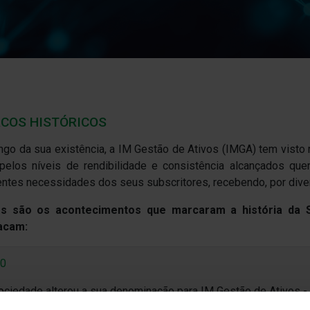
COS HISTÓRICOS
ngo da sua existência, a IM Gestão de Ativos (IMGA) tem visto
pelos níveis de rendibilidade e consistência alcançados q
entes necessidades dos seus subscritores, recebendo, por diver
os são os acontecimentos que marcaram a história da S
acam:
20
o
ciedade alterou a sua denominação para IM Gestão de Ativos 
estimento Coletivo, S.A. (IMGA) e iniciou a
atividade
de Fundos de