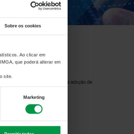
Sobre os cookies
tísticos. Ao clicar em
 IMGA, que poderá alterar em
 site.
, a prática da atividade física e a adoção de
Marketing
!
Permitir todos