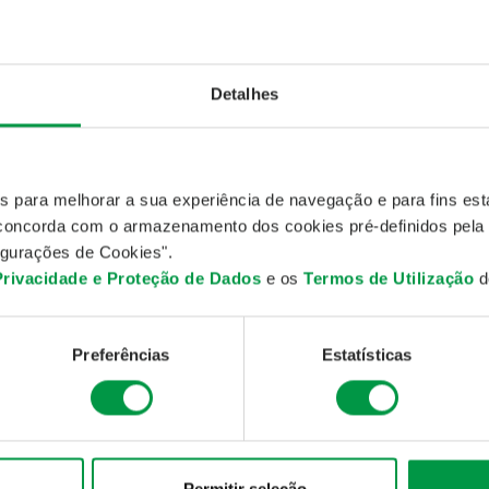
Detalhes
A 2022
NTOS
es para melhorar a sua experiência de navegação e para fins esta
NNING DAY BY IMGA 2022
, concorda com o armazenamento dos cookies pré-definidos pela
gurações de Cookies".
tubro 2022
 Privacidade e Proteção de Dados
e os
Termos de Utilização
do
nto realizou-se a 22 de outubro, no Jamor, e promoveu o convívio
os de vida saudáveis.
Preferências
Estatísticas
éns por ter participado na edição 2022 do Running Day by IMGA
mos consigo numa próxima edição.
aqui
a classificação e o Álbum de
fotografias
completo.
:
Direção Comercial & Marketing
Permitir seleção