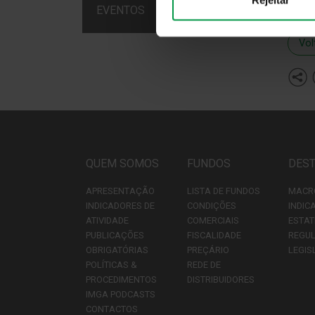
EVENTOS
Vol
QUEM SOMOS
FUNDOS
DES
APRESENTAÇÃO
LISTA DE FUNDOS
MACR
INDICADORES DE
CONDIÇÕES
INDIC
ATIVIDADE
COMERCIAIS
ESTAT
PUBLICAÇÕES
FISCALIDADE
REGU
OBRIGATÓRIAS
PREÇÁRIO
LEGIS
POLÍTICAS &
REDE DE
PROCEDIMENTOS
DISTRIBUIDORES
IMGA PODCASTS
CONTACTOS