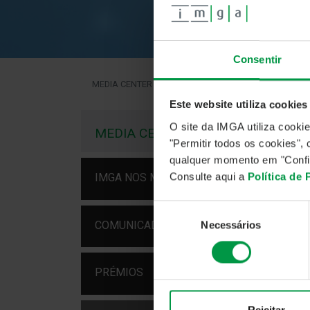
Consentir
MEDIA CENTER
EVENTOS
RUNNING DAY BY IMG
Este website utiliza cookies
EVE
O site da IMGA utiliza cooki
RU
MEDIA CENTER
"Permitir todos os cookies"
qualquer momento em "Confi
24 ou
Consulte aqui a
Política de
IMGA NOS MEDIA
O eve
estil
Seleção
COMUNICADOS
Necessários
de
Parab
consentimento
Conta
PRÉMIOS
Veja
Fonte
Rejeitar