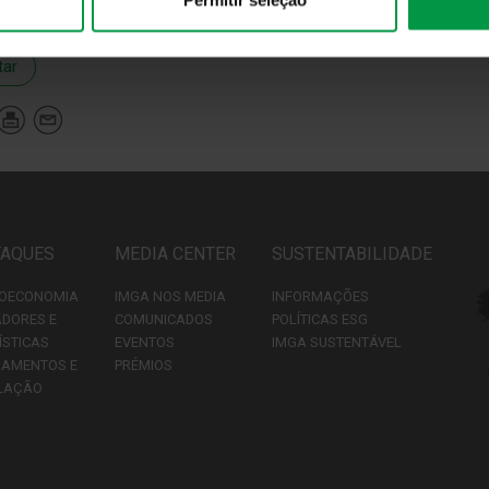
tar
TAQUES
MEDIA CENTER
SUSTENTABILIDADE
OECONOMIA
IMGA NOS MEDIA
INFORMAÇÕES
ADORES E
COMUNICADOS
POLÍTICAS ESG
ÍSTICAS
EVENTOS
IMGA SUSTENTÁVEL
LAMENTOS E
PRÉMIOS
LAÇÃO