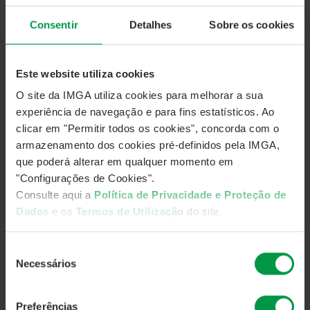
OBJETIVOS DE INVESTIMENTO
Consentir
Detalhes
Sobre os cookies
O Fundo tem como principal objetivo a preservação de
capital além de proporcionar aos participantes um
Este website utiliza cookies
investimento com baixa volatilidade e uma
O site da IMGA utiliza cookies para melhorar a sua
rentabilidade potencial estável, acima das taxas de juro
experiência de navegação e para fins estatísticos. Ao
dos mercados monetários e das alternativas
clicar em "Permitir todos os cookies", concorda com o
proporcionadas pelas aplicações bancárias
armazenamento dos cookies pré-definidos pela IMGA,
tradicionais.
que poderá alterar em qualquer momento em
"Configurações de Cookies".
Consulte aqui a
Política de Privacidade e Proteção de
MEDIDAS DE RENDIBILIDADE E RISCO
Dados
e os
Termos de Utilização
do site.
Seleção
Necessários
de
consentimento
Preferências