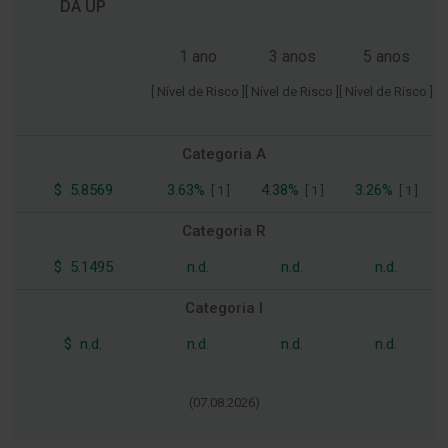
DA UP
1 ano
3 anos
5 anos
[ Nível de Risco ]
[ Nível de Risco ]
[ Nível de Risco ]
Categoria A
$
5.8569
3.63%
4.38%
3.26%
[
1
]
[
1
]
[
1
]
Categoria R
$
5.1495
n.d.
n.d.
n.d.
Categoria I
$
n.d.
n.d.
n.d.
n.d.
(
07.08.2026
)