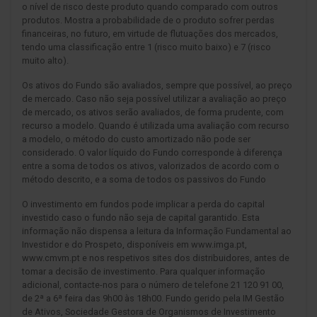
o nível de risco deste produto quando comparado com outros
produtos. Mostra a probabilidade de o produto sofrer perdas
financeiras, no futuro, em virtude de flutuações dos mercados,
tendo uma classificação entre 1 (risco muito baixo) e 7 (risco
muito alto).
Os ativos do Fundo são avaliados, sempre que possível, ao preço
de mercado. Caso não seja possível utilizar a avaliação ao preço
de mercado, os ativos serão avaliados, de forma prudente, com
recurso a modelo. Quando é utilizada uma avaliação com recurso
a modelo, o método do custo amortizado não pode ser
considerado. O valor líquido do Fundo corresponde à diferença
entre a soma de todos os ativos, valorizados de acordo com o
método descrito, e a soma de todos os passivos do Fundo
O investimento em fundos pode implicar a perda do capital
investido caso o fundo não seja de capital garantido. Esta
informação não dispensa a leitura da Informação Fundamental ao
Investidor e do Prospeto, disponíveis em www.imga.pt,
www.cmvm.pt e nos respetivos sites dos distribuidores, antes de
tomar a decisão de investimento. Para qualquer informação
adicional, contacte-nos para o número de telefone 21 120 91 00,
de 2ª a 6ª feira das 9h00 às 18h00. Fundo gerido pela IM Gestão
de Ativos, Sociedade Gestora de Organismos de Investimento