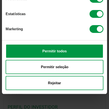
Estatísticas
Marketing
Permitir todos
O valor das UPs ao dia de referência são atualizados
diariamente, com exceção de sábados e domingos
período no qual não existe atualização de
Permitir seleção
valores. Cálculos referentes aos últimos 12 meses
para cada uma das medidas de Rendibilidade e Risco
Rejeitar
tendo como referência o valor da UP no dia
07.08.2026
PERFIL DO INVESTIDOR