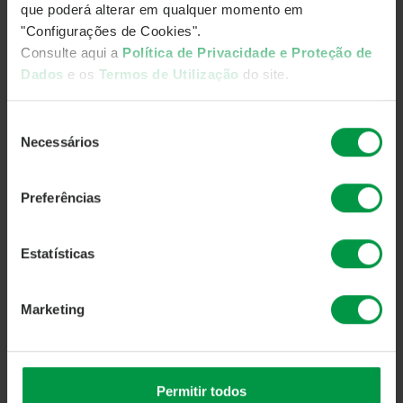
que poderá alterar em qualquer momento em
"Configurações de Cookies".
Consulte aqui a
Política de Privacidade e Proteção de
Dados
e os
Termos de Utilização
do site.
Seleção
Necessários
de
consentimento
Preferências
Estatísticas
Marketing
O valor das UPs ao dia de referência são atualizados
diariamente, com exceção de sábados e domingos
período no qual não existe atualização de
valores. Cálculos referentes aos últimos 12 meses
Permitir todos