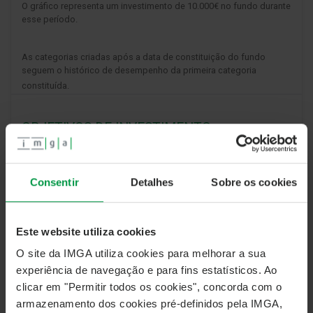
O gráfico representa um investimento de 10.000€ no fundo durante
esse período.
As categorias criadas após a data de constituição do fundo
seguem o histórico de desempenho da primeira categoria
constituída.
OBJETIVOS DE INVESTIMENTO
O Fundo tem como objetivo proporcionar aos
participantes um nível de rendibilidade a médio/longo
Consentir
Detalhes
Sobre os cookies
prazo com prémio sobre os instrumentos de mercado
monetário, através do investimento equilibrado e
diversificado por classes de ativos, instrumentos
Este website utiliza cookies
financeiros, áreas geográficas e divisas.
O site da IMGA utiliza cookies para melhorar a sua
experiência de navegação e para fins estatísticos. Ao
clicar em "Permitir todos os cookies", concorda com o
MEDIDAS DE RENDIBILIDADE E RISCO
armazenamento dos cookies pré-definidos pela IMGA,