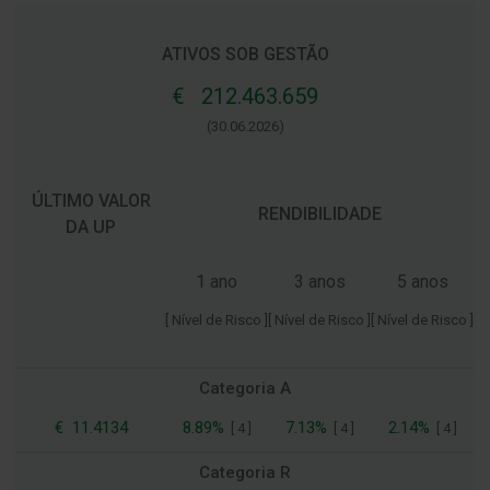
ATIVOS SOB GESTÃO
€ 212.463.659
(30.06.2026)
ÚLTIMO VALOR
RENDIBILIDADE
DA UP
1 ano
3 anos
5 anos
[ Nível de Risco ]
[ Nível de Risco ]
[ Nível de Risco ]
Categoria A
€
11.4134
8.89%
7.13%
2.14%
[
4
]
[
4
]
[
4
]
Categoria R