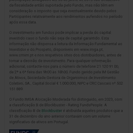
da fiscalidade então suportada pelo Fundo, mas não têm em
consideração o imposto que seja eventualmente devido pelos
Participantes relativamente aos rendimentos auferidos no período
após essa data.
O investimento em fundos pode implicar a perda do capital
investido caso o fundo não seja de capital garantido. Esta
informação não dispensa a leitura da Informação Fundamental ao
Investidor e do Prospeto, disponíveis em www.imga.pt,
www.cmvm.pt e nos respetivos sites dos distribuidores, antes de
tomar a decisão de investimento. Para qualquer informação
adicional, contacte-nos para o número de telefone 21 120 91 00,
de 2ª a 6ª feira das 9h00 às 18h00. Fundo gerido pela IM Gestão
de Ativos, Sociedade Gestora de Organismos de Investimento
Coletivo, SA., Capital Social € 1.000.000, NIPC e CRC Cascais nº 502
151 889.
O Fundo IMGA Alocação Moderada foi distinguido, em 2023, com
a classificação B de Blockbuster - Rating FundsPeople. A
classificação B de
Blockbuster
é atribuída aqueles produtos que a
31 de dezembro do ano anterior contavam com um volume
significativo de ativos em Portugal.