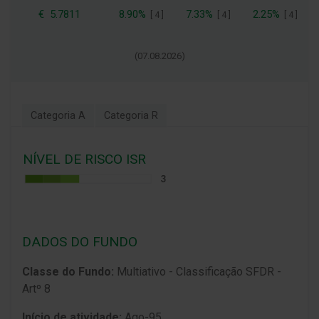
€
5.7811
8.90%
7.33%
2.25%
[
4
]
[
4
]
[
4
]
(
07.08.2026
)
Categoria A
Categoria R
NÍVEL DE RISCO ISR
DADOS DO FUNDO
Classe do Fundo:
Multiativo - Classificação SFDR -
Artº 8
Início de atividade:
Ago-95