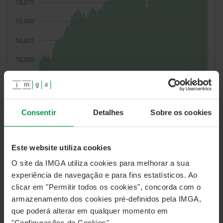
Consentir
Detalhes
Sobre os cookies
Rendibilidade:
1.98%
A rendibilidade apresentada é referente ao período selecionado e
com base no valor das U.P.
Este website utiliza cookies
O gráfico representa um investimento de 10.000€ no fundo durante
O site da IMGA utiliza cookies para melhorar a sua
esse período.
experiência de navegação e para fins estatísticos. Ao
As categorias criadas após a data de constituição do fundo
clicar em "Permitir todos os cookies", concorda com o
seguem o histórico de desempenho da primeira categoria
armazenamento dos cookies pré-definidos pela IMGA,
constituída.
que poderá alterar em qualquer momento em
"Configurações de Cookies".