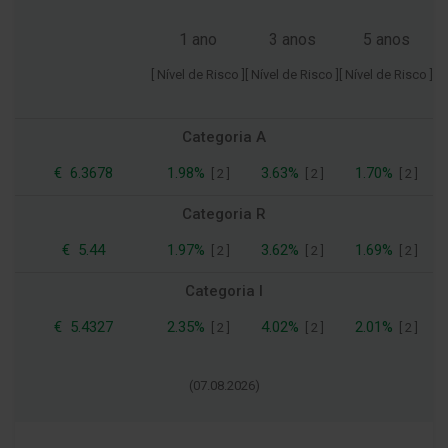
1 ano
3 anos
5 anos
[ Nível de Risco ]
[ Nível de Risco ]
[ Nível de Risco ]
Categoria A
€
6.3678
1.98%
3.63%
1.70%
[
2
]
[
2
]
[
2
]
Categoria R
€
5.44
1.97%
3.62%
1.69%
[
2
]
[
2
]
[
2
]
Categoria I
€
5.4327
2.35%
4.02%
2.01%
[
2
]
[
2
]
[
2
]
(
07.08.2026
)