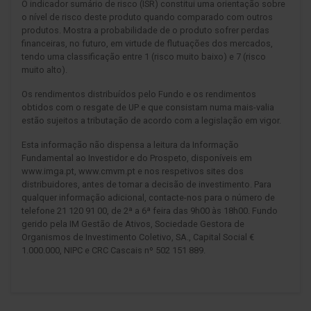
O indicador sumário de risco (ISR) constitui uma orientação sobre
o nível de risco deste produto quando comparado com outros
produtos. Mostra a probabilidade de o produto sofrer perdas
financeiras, no futuro, em virtude de flutuações dos mercados,
tendo uma classificação entre 1 (risco muito baixo) e 7 (risco
muito alto).
Os rendimentos distribuídos pelo Fundo e os rendimentos
obtidos com o resgate de UP e que consistam numa mais-valia
estão sujeitos a tributação de acordo com a legislação em vigor.
Esta informação não dispensa a leitura da Informação
Fundamental ao Investidor e do Prospeto, disponíveis em
www.imga.pt, www.cmvm.pt e nos respetivos sites dos
distribuidores, antes de tomar a decisão de investimento. Para
qualquer informação adicional, contacte-nos para o número de
telefone 21 120 91 00, de 2ª a 6ª feira das 9h00 às 18h00. Fundo
gerido pela IM Gestão de Ativos, Sociedade Gestora de
Organismos de Investimento Coletivo, SA., Capital Social €
1.000.000, NIPC e CRC Cascais nº 502 151 889.