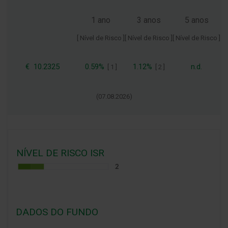
1 ano
3 anos
5 anos
[ Nível de Risco ]
[ Nível de Risco ]
[ Nível de Risco ]
€
10.2325
0.59%
1.12%
n.d.
[
1
]
[
2
]
(
07.08.2026
)
NÍVEL DE RISCO ISR
DADOS DO FUNDO