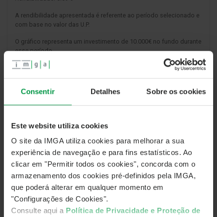
A rendibilidade apresentada é referente ao período selecionado e
com base no valor das U.P.
O gráfico representa um investimento de 10.000€ no fundo durante
esse período.
As categorias criadas após a data de constituição do fundo
seguem o histórico de desempenho da primeira categoria
constituída.
Consentir
Detalhes
Sobre os cookies
OBJETIVOS DE INVESTIMENTO
Este website utiliza cookies
O site da IMGA utiliza cookies para melhorar a sua
O Fundo tem como objetivo assegurar, no termo da sua
experiência de navegação e para fins estatísticos. Ao
duração, a proteção do capital subscrito durante o
clicar em "Permitir todos os cookies", concorda com o
período de subscrição inicial, sujeita à capacidade
armazenamento dos cookies pré-definidos pela IMGA,
creditícia dos emitentes, bem como o pagamento de
que poderá alterar em qualquer momento em
um rendimento mínimo, conforme descrito na política
"Configurações de Cookies".
de rendimentos.
Consulte aqui a
Política de Privacidade e Proteção de