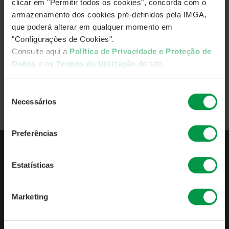
clicar em "Permitir todos os cookies", concorda com o
armazenamento dos cookies pré-definidos pela IMGA,
Subscribe IMGA Podcasts and follow us on social media:
que poderá alterar em qualquer momento em
"Configurações de Cookies".
Consulte aqui a
Política de Privacidade e Proteção de
Dados
e os
Termos de Utilização
do site.
Watch all episodes
Seleção
Necessários
de
Back
consentimento
Preferências
Estatísticas
ABOUT IMGA
ABOUT IMGA
Marketing
BUSINESS INDICATORS
MANDATORY PUBLICATIONS
POLICIES & PROCEDURES