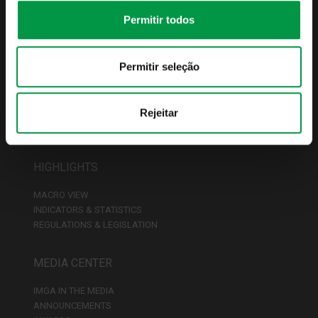
IMGA PODCASTS
CONTACT INFORMATION
Permitir todos
FUNDS
Permitir seleção
FUND LIST
COMMERCIAL CONDITIONS
Rejeitar
TAXATION
DISTRIBUTOR NETWORK
HIGHLIGHTS
MACRO VIEW
INDICATORS & STATISTICS
REGULATIONS & LEGISLATION
MEDIA CENTER
IMGA IN THE MEDIA
ANNOUNCEMENTS