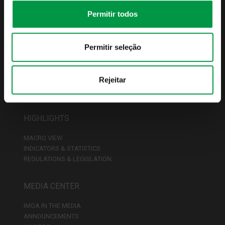
IMGA PODCASTS
CONTACT INFORMATION
Permitir todos
FUNDS
Permitir seleção
FUND LIST
COMMERCIAL CONDITIONS
Rejeitar
TAXATION
DISTRIBUTOR NETWORK
HIGHLIGHTS
MACRO VIEW
INDICATORS & STATISTICS
REGULATIONS & LEGISLATION
MEDIA CENTER
IMGA IN THE MEDIA
ANNOUNCEMENTS