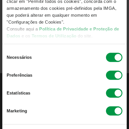
clicar em "Permitir todos os cookies", concorda com o
armazenamento dos cookies pré-definidos pela IMGA,
Subscribe IMGA Podcasts and follow us on social media:
que poderá alterar em qualquer momento em
"Configurações de Cookies".
Consulte aqui a
Política de Privacidade e Proteção de
Dados
e os
Termos de Utilização
do site.
Watch all episodes
Seleção
Necessários
de
Back
consentimento
Preferências
Estatísticas
ABOUT IMGA
ABOUT IMGA
Marketing
BUSINESS INDICATORS
MANDATORY PUBLICATIONS
POLICIES & PROCEDURES