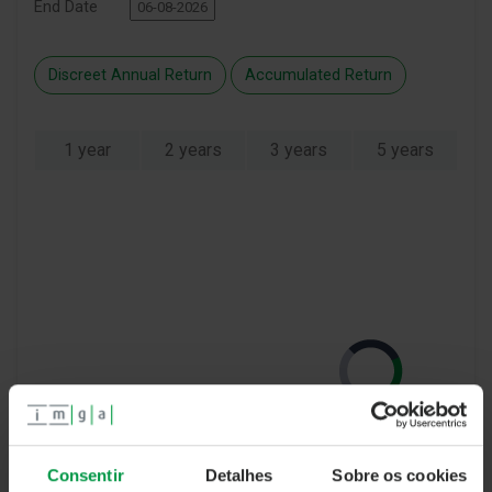
End Date
Discreet Annual Return
Accumulated Return
1 year
2 years
3 years
5 years
Consentir
Detalhes
Sobre os cookies