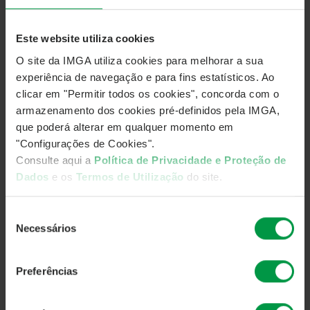
Este website utiliza cookies
O site da IMGA utiliza cookies para melhorar a sua
experiência de navegação e para fins estatísticos. Ao
clicar em "Permitir todos os cookies", concorda com o
armazenamento dos cookies pré-definidos pela IMGA,
Return:
que poderá alterar em qualquer momento em
The return presented is for the selected period and based on the
"Configurações de Cookies".
value of the fund units. The chart represents an investment of
Consulte aqui a
Política de Privacidade e Proteção de
€10,000 in the fund during this period.
Dados
e os
Termos de Utilização
do site.
Classes launched after the fund’s inception reflect the
performance of the first class established.
Seleção
Discrete annual return - the chart above reports the
Necessários
de
appreciation or devaluation of the fund or a basket of
consentimento
funds ina given period of time, in this case,
Preferências
corresponding to a calendar year and the last 12
months.