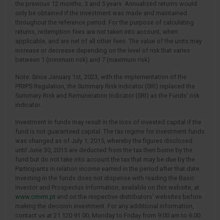
the previous 12 months, 3 and 5 years. Annualized returns would
only be obtained if the investment was made and maintained
throughout the reference period. For the purpose of calculating
returns, redemption fees are not taken into account, when
applicable, and are net of all other fees. The value of the units may
increase or decrease depending on the level of risk that varies
between 1 (minimum risk) and 7 (maximum risk).
Note: Since January 1st, 2023, with the implementation of the
PRIIPS Regulation, the Summary Risk Indicator (SRI) replaced the
Summary Risk and Remuneration Indicator (SRI) as the Funds' risk
indicator.
Investment in funds may result in the loss of invested capital if the
fund is not guaranteed capital. The tax regime for investment funds
was changed as of July 1, 2015, whereby the figures disclosed
until June 30, 2015 are deducted from the tax then borne by the
fund but do not take into account the tax that may be due by the
Participants in relation income earned in the period after that date.
Investing in the funds does not dispense with reading the Basic
Investor and Prospectus Information, available on this website, at
www.cmvm.pt
and on the respective distributors' websites before
making the decision investment. For any additional information,
contact us at 21 120 91 00, Monday to Friday from 9:00 am to 6:00