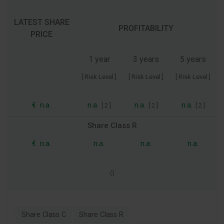
LATEST SHARE
PROFITABILITY
PRICE
1 year
3 years
5 years
[ Risk Level ]
[ Risk Level ]
[ Risk Level ]
€
n.a.
n.a.
n.a.
n.a.
[
2
]
[
2
]
[
2
]
Share Class R
€
n.a.
n.a.
n.a.
n.a.
(
)
Share Class C
Share Class R